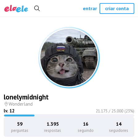
entrar
criar conta
lonelymidnight
Wonderland
lv.
12
21.175
/
25.000
(
23
%)
59
1.395
16
14
perguntas
respostas
seguindo
seguidores