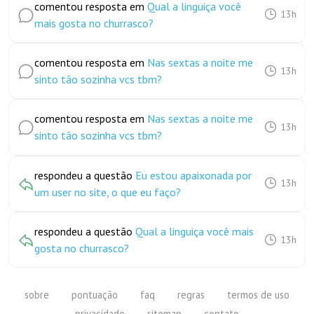
comentou resposta em
Qual a linguiça você
13h
mais gosta no churrasco?
comentou resposta em
Nas sextas a noite me
13h
sinto tão sozinha vcs tbm?
comentou resposta em
Nas sextas a noite me
13h
sinto tão sozinha vcs tbm?
respondeu a questão
Eu estou apaixonada por
13h
um user no site, o que eu faço?
respondeu a questão
Qual a linguiça você mais
13h
gosta no churrasco?
sobre
pontuação
faq
regras
termos de uso
privacidade
sitemap
contato