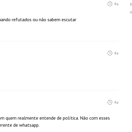
4a
quando refutados ou não sabem escutar
4a
4a
com quem realmente entende de política. Não com esses
orrente de whatsapp.