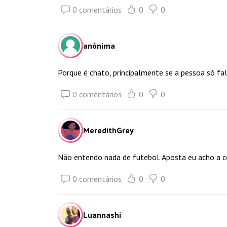
0 comentários
0
0
anônima
Porque é chato, principalmente se a pessoa só fal
0 comentários
0
0
MeredithGrey
Não entendo nada de futebol. Aposta eu acho a coi
0 comentários
0
0
Luannashi