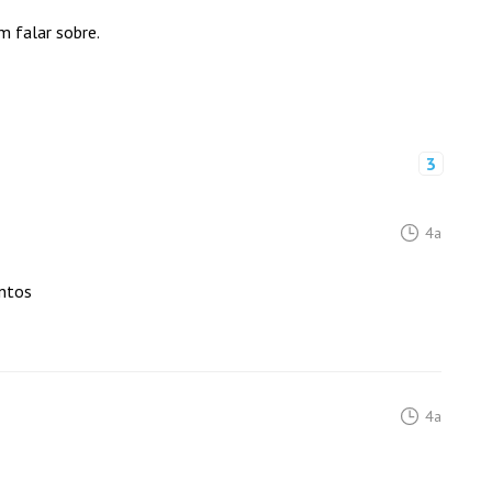
m falar sobre.
3
4a
ntos
4a