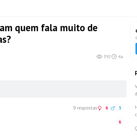
iam quem fala muito de
as?
392
4a
9 respostas
6
3
6
Q