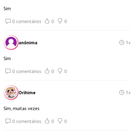
Sim
0 comentários
0
0
anônima
3a
Sim
0 comentários
0
0
Orihime
3a
Sim, muitas vezes
0 comentários
0
0