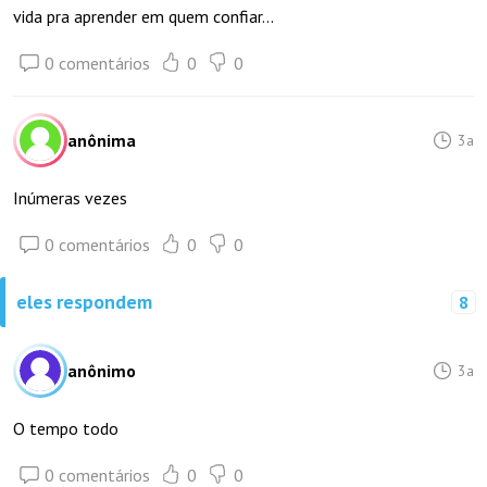
vida pra aprender em quem confiar...
0 comentários
0
0
anônima
3a
Inúmeras vezes
0 comentários
0
0
eles respondem
8
anônimo
3a
O tempo todo
0 comentários
0
0