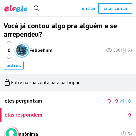
entrar
criar conta
Você já contou algo pra alguém e se
arrependeu?
0
Felipehnm
588
3a
outros
Entre na sua conta para participar
eles perguntam
9
8
elas respondem
9
anônima
3a