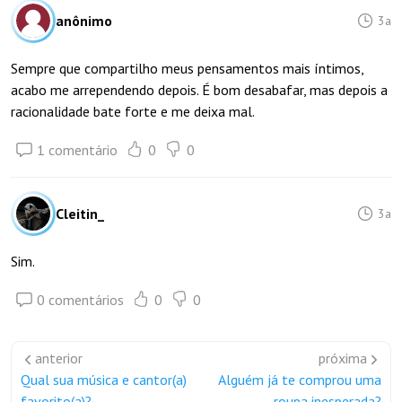
anônimo
3a
Sempre que compartilho meus pensamentos mais íntimos,
acabo me arrependendo depois. É bom desabafar, mas depois a
racionalidade bate forte e me deixa mal.
1 comentário
0
0
Cleitin_
3a
Sim.
0 comentários
0
0
anterior
próxima
Qual sua música e cantor(a)
Alguém já te comprou uma
favorito(a)?
roupa inesperada?