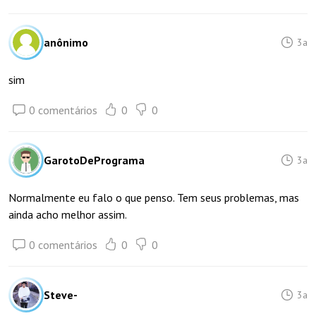
anônimo
3a
sim
0 comentários
0
0
GarotoDePrograma
3a
Normalmente eu falo o que penso. Tem seus problemas, mas
ainda acho melhor assim.
0 comentários
0
0
Steve-
3a