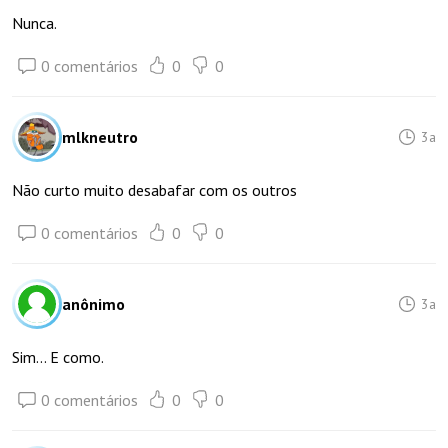
Nunca.
0 comentários
0
0
mlkneutro
3a
Não curto muito desabafar com os outros
0 comentários
0
0
anônimo
3a
Sim... E como.
0 comentários
0
0