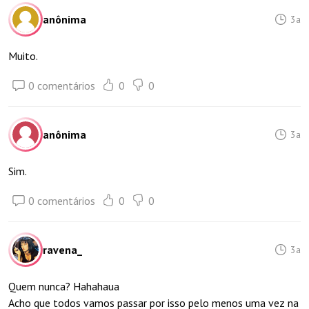
anônima
3a
Muito.
0 comentários
0
0
anônima
3a
Sim.
0 comentários
0
0
ravena_
3a
Quem nunca? Hahahaua
Acho que todos vamos passar por isso pelo menos uma vez na