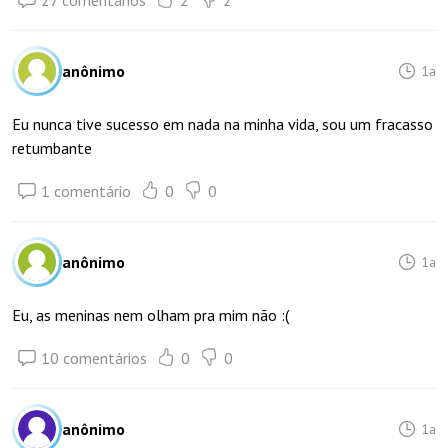
27 comentários
2
2
anônimo
1a
Eu nunca tive sucesso em nada na minha vida, sou um fracasso
retumbante
1 comentário
0
0
anônimo
1a
Eu, as meninas nem olham pra mim não :(
10 comentários
0
0
anônimo
1a