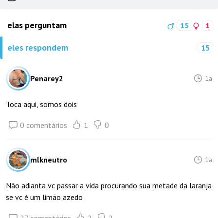
elas perguntam
15
1
eles respondem
15
Penarey2
1a
Toca aqui, somos dois
0 comentários
1
0
mlkneutro
1a
Não adianta vc passar a vida procurando sua metade da laranja
se vc é um limão azedo