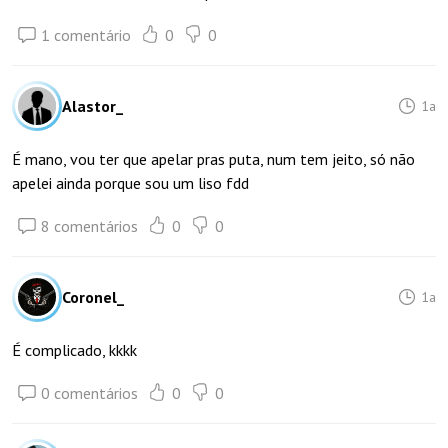
1 comentário
0
0
Alastor_
1a
É mano, vou ter que apelar pras puta, num tem jeito, só não
apelei ainda porque sou um liso fdd
8 comentários
0
0
Coronel_
1a
É complicado, kkkk
0 comentários
0
0