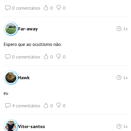
0 comentários
0
0
Far-away
1a
Espero que ao ocultismo não.
0 comentários
0
0
Hawk
1a
eu
4 comentários
0
0
Vitor-santos
1a