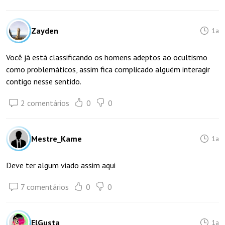
Zayden
1a
Você já está classificando os homens adeptos ao ocultismo
como problemáticos, assim fica complicado alguém interagir
contigo nesse sentido.
2 comentários
0
0
Mestre_Kame
1a
Deve ter algum viado assim aqui
7 comentários
0
0
ElGusta_
1a