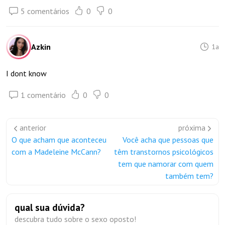
5 comentários
0
0
Azkin
1a
I dont know
1 comentário
0
0
anterior
próxima
O que acham que aconteceu
Você acha que pessoas que
com a Madeleine McCann?
têm transtornos psicológicos
tem que namorar com quem
também tem?
qual sua dúvida?
descubra tudo sobre o sexo oposto!