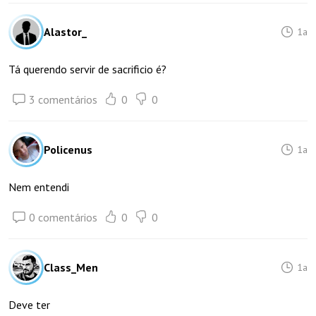
Alastor_
1a
Tá querendo servir de sacrificio é?
3 comentários
0
0
Policenus
1a
Nem entendi
0 comentários
0
0
Class_Men
1a
Deve ter