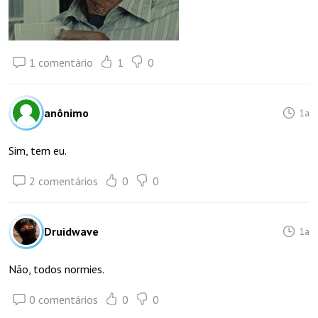
1 comentário
1
0
anônimo
1a
Sim, tem eu.
2 comentários
0
0
Druidwave
1a
Não, todos normies.
0 comentários
0
0