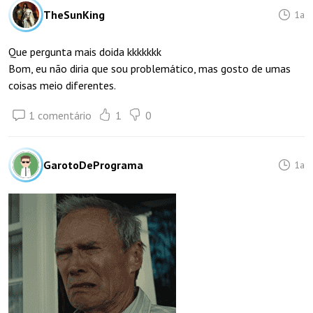
TheSunKing
1a
Que pergunta mais doida kkkkkkk
Bom, eu não diria que sou problemático, mas gosto de umas
coisas meio diferentes.
1 comentário
1
0
GarotoDePrograma
1a