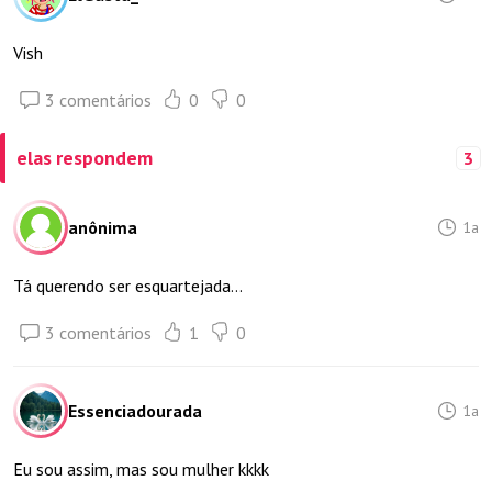
Vish
3 comentários
0
0
elas respondem
3
anônima
1a
Tá querendo ser esquartejada...
3 comentários
1
0
Essenciadourada
1a
Eu sou assim, mas sou mulher kkkk