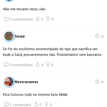
Não me encaixo nisso, não.
0 comentários
0
0
Serpe
1a
Se for do ocultismo estereotipado do tipo que sacrifica um
bode a Satã, provavelmente não. Problemático tem bastante.
4 comentários
0
0
Nostravamos
1a
Eita Colocou tudo no mesmo bolo kkkkk
1 comentário
0
0