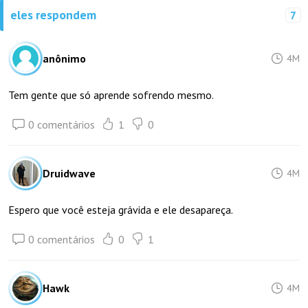
eles respondem
7
anônimo
4M
Tem gente que só aprende sofrendo mesmo.
0 comentários
1
0
Druidwave
4M
Espero que você esteja grávida e ele desapareça.
0 comentários
0
1
Hawk
4M