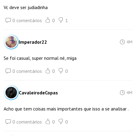
Vc deve ser judiadinha
0 comentários
0
1
Imperador22
4M
Se foi casual, super normal né, miga
0 comentários
0
0
CavaleirodeCopas
4M
Acho que tem coisas mais importantes que isso a se analisar .
0 comentários
0
0