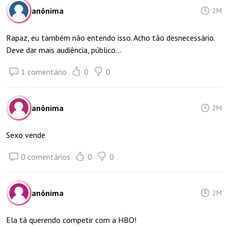
anônima
2M
Rapaz, eu também não entendo isso. Acho tão desnecessário.
Deve dar mais audiência, público...
1 comentário
0
0
anônima
2M
Sexo vende
0 comentários
0
0
anônima
2M
Ela tá querendo competir com a HBO!