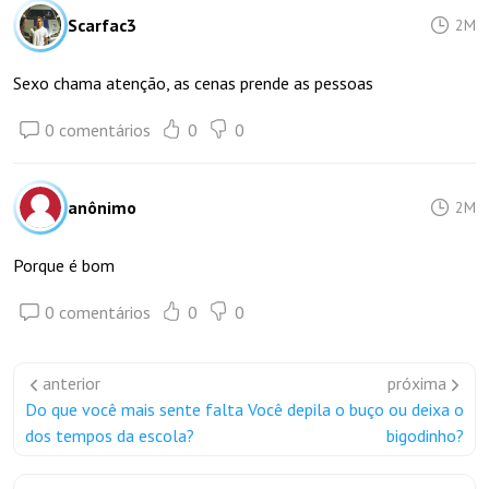
Scarfac3
2M
Sexo chama atenção, as cenas prende as pessoas
0 comentários
0
0
anônimo
2M
Porque é bom
0 comentários
0
0
anterior
próxima
Do que você mais sente falta
Você depila o buço ou deixa o
dos tempos da escola?
bigodinho?