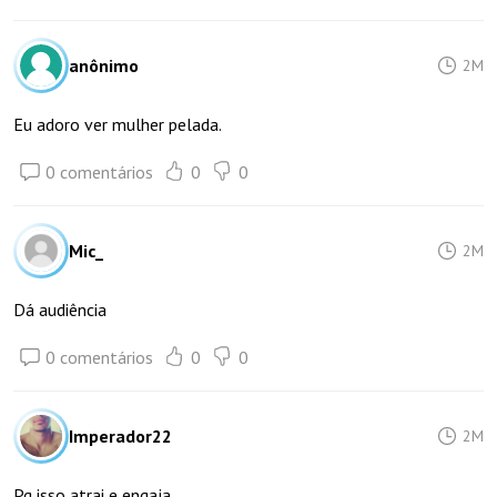
anônimo
2M
Eu adoro ver mulher pelada.
0 comentários
0
0
Mic_
2M
Dá audiência
0 comentários
0
0
Imperador22
2M
Pq isso atrai e engaja