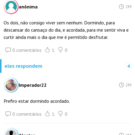
anônima
2M
Os dois, não consigo viver sem nenhum. Dormindo, para
descansar do cansaço do dia, e acordada, para me sentir viva e
curtir ainda mais o dia que me é permitido desfrutar.
0 comentários
1
0
eles respondem
4
Imperador22
2M
Prefiro estar dormindo acordado.
0 comentários
1
0