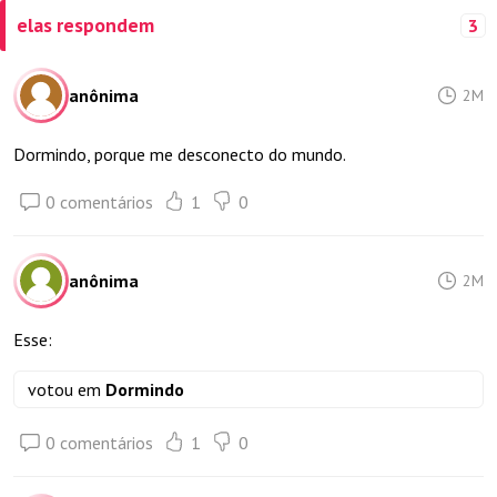
elas respondem
3
anônima
2M
Dormindo, porque me desconecto do mundo.
0 comentários
1
0
anônima
2M
Esse:
votou em
Dormindo
0 comentários
1
0