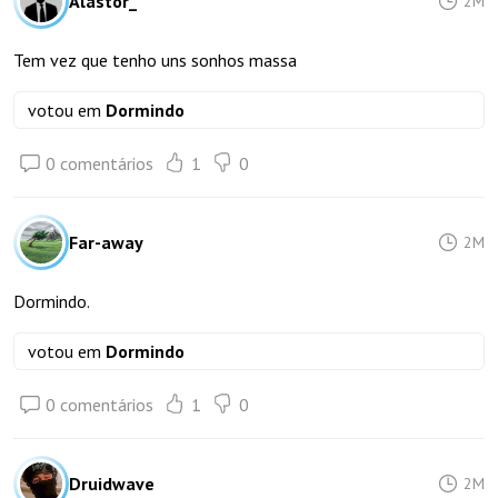
Alastor_
2M
Tem vez que tenho uns sonhos massa
votou em
Dormindo
0 comentários
1
0
Far-away
2M
Dormindo.
votou em
Dormindo
0 comentários
1
0
Druidwave
2M