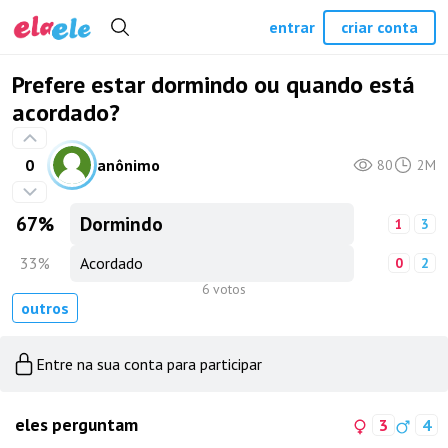
entrar
criar conta
Prefere estar dormindo ou quando está
acordado?
0
anônimo
80
2M
67
%
Dormindo
1
3
33
%
Acordado
0
2
6 votos
outros
Entre na sua conta para participar
eles perguntam
3
4