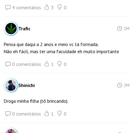
4 comentários
3
0
Trafic
2M
Pensa que daqui a 2 anos e meio vc tá formada.
Não eh fácil, mas ter uma faculdade eh muito importante
0 comentários
1
0
Shinichi
2M
Droga minha filha (tô brincando).
0 comentários
1
0