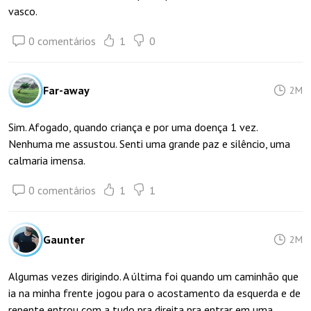
vasco.
0 comentários
1
0
Far-away
2M
Sim. Afogado, quando criança e por uma doença 1 vez.
Nenhuma me assustou. Senti uma grande paz e silêncio, uma
calmaria imensa.
0 comentários
1
1
Gaunter
2M
Algumas vezes dirigindo. A última foi quando um caminhão que
ia na minha frente jogou para o acostamento da esquerda e de
repente entrou com a tudo pra direita pra entrar em uma