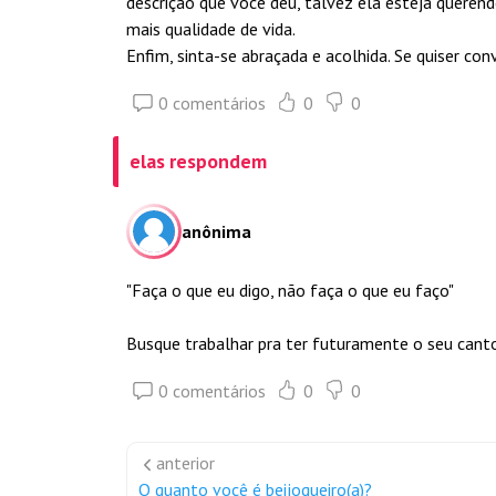
descrição que você deu, talvez ela esteja queren
mais qualidade de vida.
Enfim, sinta-se abraçada e acolhida. Se quiser con
0 comentários
0
0
elas respondem
anônima
"Faça o que eu digo, não faça o que eu faço"
Busque trabalhar pra ter futuramente o seu canto
0 comentários
0
0
anterior
O quanto você é beijoqueiro(a)?