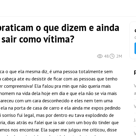
praticam o que dizem e ainda
 sair como vítima?
48
2M
ica o que ela mesma diz, é uma pessoa totalmente sem
a cabeça ate eu desistir de ficar com as pessoas que tenho
r compreensiva! Ela falou pra min que não queria mais
a
homem na vida dela hoje em dia e que ela não se via mais
areceu com um cara desconhecido e eles nem tem uma
 ela na porta de casa de carro e ela ainda me expos pedindo
i sorriso fui legal, mas por dentro eu tava explodindo de
a, dias atrás eu falei que ia sair com um boy do tinder que
mos nos encontrar. Ela super me julgou me criticou, disse