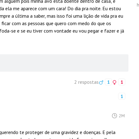
m alguém pois minha avó está doente dentro de casa, e
h
da ela me aparece com um cara! Do dia pra noite. Eu estou
pre a última a saber, mas isso foi uma lição de vida pra eu
de ficar com as pessoas que quero com medo do que os
foda-se e se eu tiver com vontade eu vou pegar e fazer e já
2 respostas
1
1
1
2M
querendo te proteger de uma gravidez e doenças. E pela