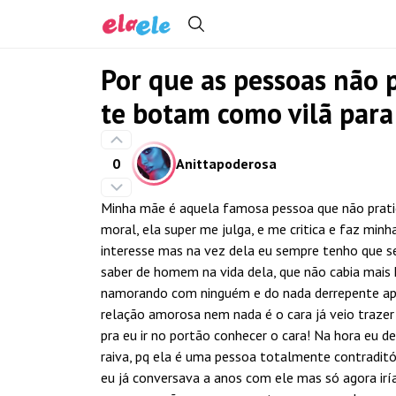
Por que as pessoas não 
te botam como vilã para
0
Anittapoderosa
Minha mãe é aquela famosa pessoa que não prat
moral, ela super me julga, e me critica e faz minh
interesse mas na vez dela eu sempre tenho que se
saber de homem na vida dela, que não cabia mais 
namorando com ninguém e do nada derrepente ap
relação amorosa nem nada é o cara já veio trazer
pra eu ir no portão conhecer o cara! Na hora eu de
raiva, pq ela é uma pessoa totalmente contraditóri
eu já conversava a anos com ele mas só agora iría