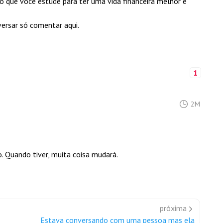
do que você estude para ter uma vida financeira melhor e
versar só comentar aqui.
1
2M
. Quando tiver, muita coisa mudará.
próxima
Estava conversando com uma pessoa mas ela