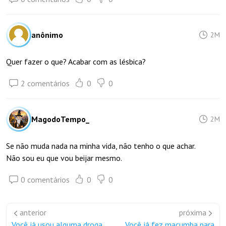
anônimo
2M
Quer fazer o que? Acabar com as lésbica?
2 comentários
0
0
MagodoTempo_
2M
Se não muda nada na minha vida, não tenho o que achar.
Não sou eu que vou beijar mesmo.
0 comentários
0
0
anterior
próxima
Você já usou alguma droga
Você já fez macumba para