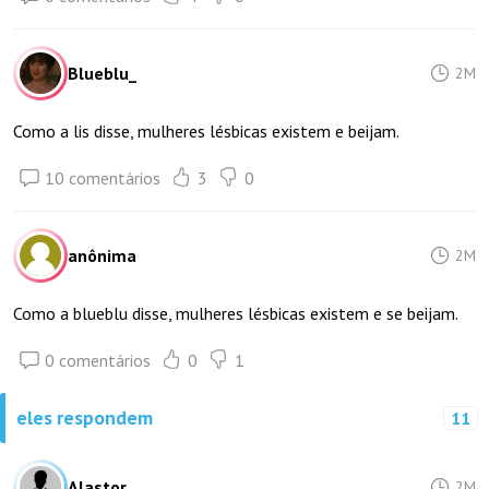
Blueblu_
2M
Como a lis disse, mulheres lésbicas existem e beijam.
10 comentários
3
0
anônima
2M
Como a blueblu disse, mulheres lésbicas existem e se beijam.
0 comentários
0
1
eles respondem
11
Alastor_
2M