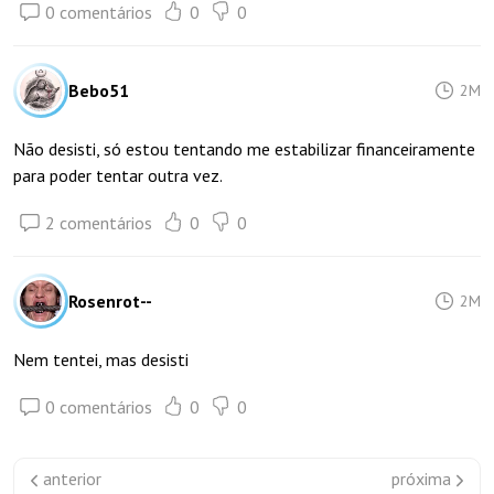
0 comentários
0
0
Bebo51
2M
Não desisti, só estou tentando me estabilizar financeiramente
para poder tentar outra vez.
2 comentários
0
0
Rosenrot--
2M
Nem tentei, mas desisti
0 comentários
0
0
anterior
próxima