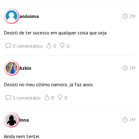
anônima
2M
Desisti de ter sucesso em qualquer coisa que seja.
0 comentários
0
0
Azkin
2M
Desisti no meu último namoro, já faz anos.
1 comentário
0
0
Inna
2M
Ainda nem tentei.