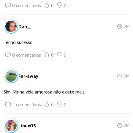
0 comentários
0
0
Dan__
2M
Tenho sucesso
0 comentários
0
0
Far-away
2M
Sim. Minha vida amorosa não existe mais.
4 comentários
0
0
LinuxOS
2M