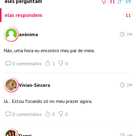
eles perguntam
11
19
elas respondem
11
anônima
2M
Não, uma hora eu encontro meu par de meia.
0 comentários
1
0
Vivian-Sincera
2M
Já... Estou focando só no meu prazer agora.
0 comentários
0
0
Danni
2M