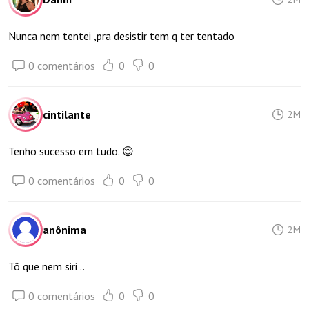
Nunca nem tentei ,pra desistir tem q ter tentado
0 comentários
0
0
cintilante
2M
Tenho sucesso em tudo. 😌
0 comentários
0
0
anônima
2M
Tô que nem siri ..
0 comentários
0
0