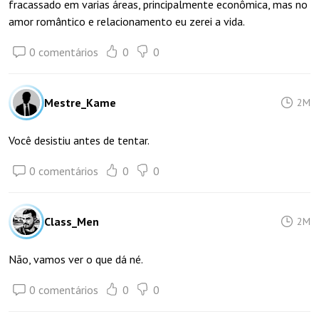
fracassado em varias áreas, principalmente econômica, mas no
amor romântico e relacionamento eu zerei a vida.
0 comentários
0
0
Mestre_Kame
2M
Você desistiu antes de tentar.
0 comentários
0
0
Class_Men
2M
Não, vamos ver o que dá né.
0 comentários
0
0