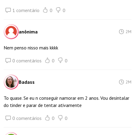
1 comentário
0
0
anônima
2M
Nem penso nisso mais kkkk
0 comentários
0
0
Badass
2M
To quase. Se eu n conseguir namorar em 2 anos. Vou desintalar
do tinder e parar de tentar ativamente
0 comentários
0
0