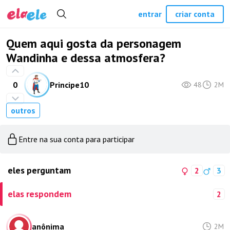
entrar
criar conta
Quem aqui gosta da personagem
Wandinha e dessa atmosfera?
0
Principe10
48
2M
outros
Entre na sua conta para participar
eles perguntam
2
3
elas respondem
2
anônima
2M