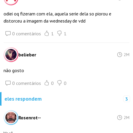
odiei oq fizeram com ela, aquela serie dela so piorou e
distorceu a imagem da wednesday de vdd
0 comentários
1
1
belieber
2M
não gosto
0 comentários
0
0
eles respondem
3
Rosenrot--
2M