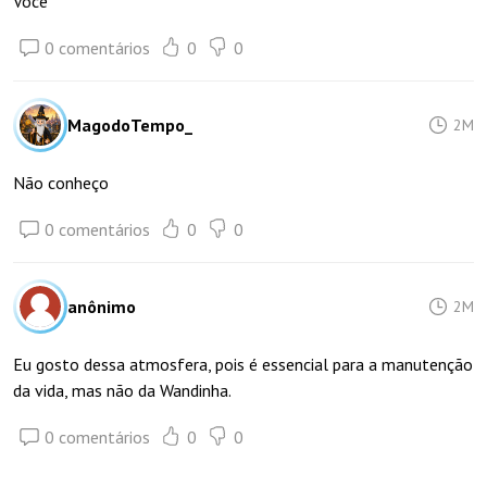
Você
0 comentários
0
0
MagodoTempo_
2M
Não conheço
0 comentários
0
0
anônimo
2M
Eu gosto dessa atmosfera, pois é essencial para a manutenção
da vida, mas não da Wandinha.
0 comentários
0
0