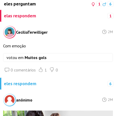
eles perguntam
1
6
elas respondem
1
CeciliaTerwilliger
2M
Com emoção
votou em
Muitos gols
0 comentários
1
0
eles respondem
6
anônimo
2M