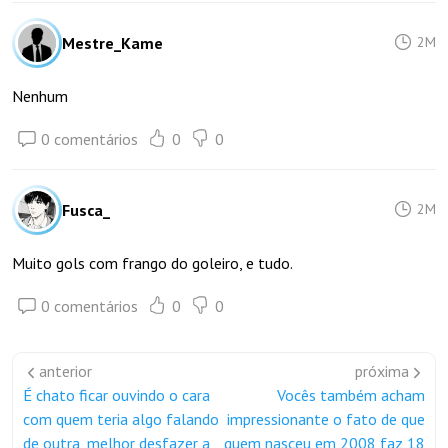
Mestre_Kame
2M
Nenhum
0 comentários
0
0
Fusca_
2M
Muito gols com frango do goleiro, e tudo.
0 comentários
0
0
anterior
próxima
É chato ficar ouvindo o cara
Vocês também acham
com quem teria algo falando
impressionante o fato de que
de outra, melhor desfazer a
quem nasceu em 2008 faz 18