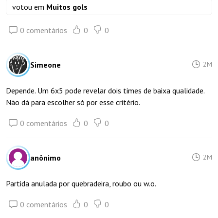
votou em
Muitos gols
0 comentários
0
0
Simeone
2M
Depende. Um 6x5 pode revelar dois times de baixa qualidade.
Não dá para escolher só por esse critério.
0 comentários
0
0
anônimo
2M
Partida anulada por quebradeira, roubo ou w.o.
0 comentários
0
0