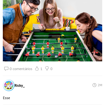
0 comentários
1
0
Ricky_
2M
Esse