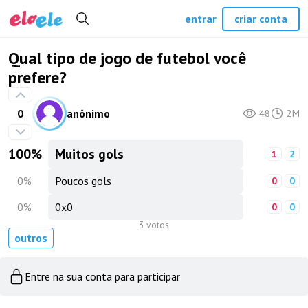
entrar
criar conta
Qual tipo de jogo de futebol você
prefere?
0
anônimo
48
2M
100
%
Muitos gols
1
2
0
%
Poucos gols
0
0
0
%
0x0
0
0
3 votos
outros
Entre na sua conta para participar