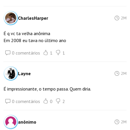
CharlesHarper
2M
É q vc ta velha anônima
Em 2008 eu tava no último ano
0 comentários
1
1
Layne
2M
É impressionante, o tempo passa. Quem diria.
0 comentários
0
2
anônimo
2M