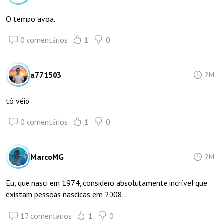
O tempo avoa.
0 comentários
1
0
a771503
2M
tô véio
0 comentários
1
0
MarcoMG
2M
Eu, que nasci em 1974, considero absolutamente incrível que
existam pessoas nascidas em 2008...
17 comentários
1
0