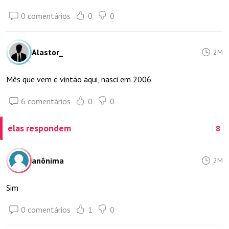
0 comentários
0
0
Alastor_
2M
Mês que vem é vintão aqui, nasci em 2006
6 comentários
0
0
elas respondem
8
anônima
2M
Sim
0 comentários
1
0