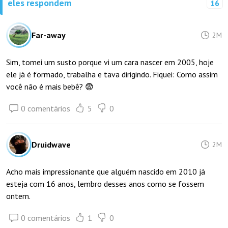
eles respondem
16
Far-away
2M
Sim, tomei um susto porque vi um cara nascer em 2005, hoje
ele já é formado, trabalha e tava dirigindo. Fiquei: Como assim
você não é mais bebê? 😨
0 comentários
5
0
Druidwave
2M
Acho mais impressionante que alguém nascido em 2010 já
esteja com 16 anos, lembro desses anos como se fossem
ontem.
0 comentários
1
0