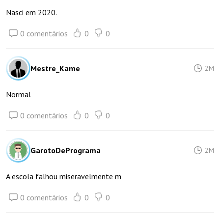
Nasci em 2020.
0 comentários
0
0
Mestre_Kame
2M
Normal
0 comentários
0
0
GarotoDePrograma
2M
A escola falhou miseravelmente m
0 comentários
0
0