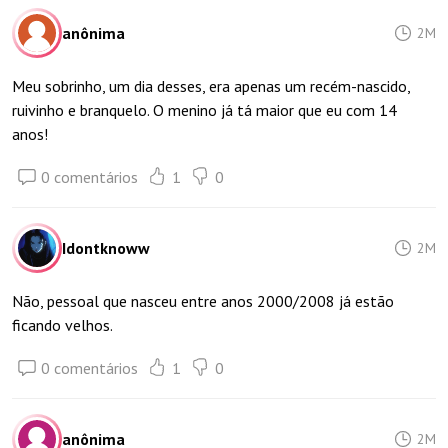
anônima
2M
Meu sobrinho, um dia desses, era apenas um recém-nascido,
ruivinho e branquelo. O menino já tá maior que eu com 14
anos!
0 comentários
1
0
Idontknoww
2M
Não, pessoal que nasceu entre anos 2000/2008 já estão
ficando velhos.
0 comentários
1
0
anônima
2M