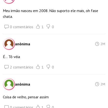
Meu irmão nasceu em 2008. Não suporto ele mais, oh fase
chata.
0 comentários
1
0
anônima
2M
É... Tô véia
2 comentários
1
0
anônima
2M
Coisa de velho, pensar assim
0 comentários
1
0