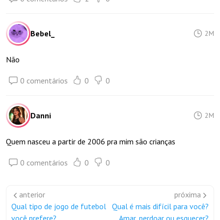
Bebel_
2M
Não
0 comentários
0
0
Danni
2M
Quem nasceu a partir de 2006 pra mim são crianças
0 comentários
0
0
anterior
próxima
Qual tipo de jogo de futebol
Qual é mais difícil para você?
você prefere?
Amar, perdoar ou esquecer?