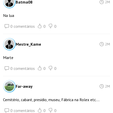
Batma08
2M
Na lua
0 comentários
0
0
Mestre_Kame
2M
Marte
0 comentários
0
0
Far-away
2M
Cemitério, cabaré, presidio, museu, Fábrica na Rolex etc....
0 comentários
0
0