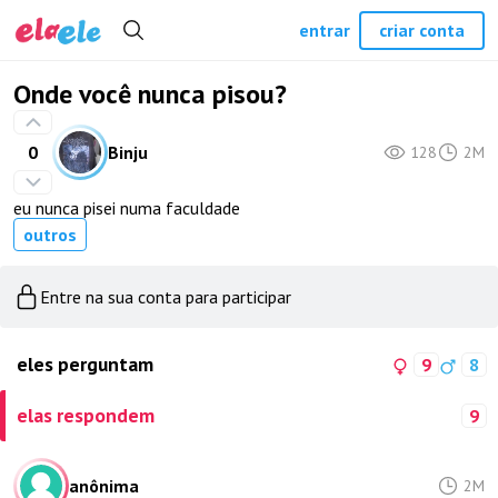
entrar
criar conta
Onde você nunca pisou?
0
Binju
128
2M
eu nunca pisei numa faculdade
outros
Entre na sua conta para participar
eles perguntam
9
8
elas respondem
9
anônima
2M