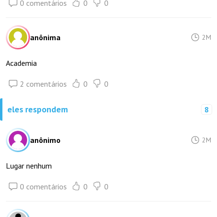
0 comentários
0
0
anônima
2M
Academia
2 comentários
0
0
eles respondem
8
anônimo
2M
Lugar nenhum
0 comentários
0
0