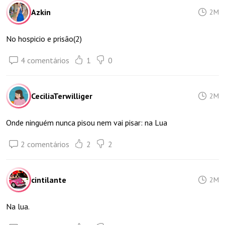
Azkin
2M
No hospicio e prisão(2)
4 comentários
1
0
CeciliaTerwilliger
2M
Onde ninguém nunca pisou nem vai pisar: na Lua
2 comentários
2
2
cintilante
2M
Na lua.