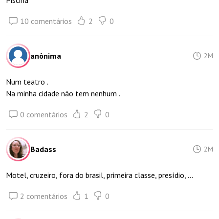
Piscina
10 comentários
2
0
anônima
2M
Num teatro .
Na minha cidade não tem nenhum .
0 comentários
2
0
Badass
2M
Motel, cruzeiro, fora do brasil, primeira classe, presídio, ...
2 comentários
1
0