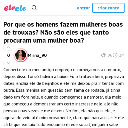
entrar
criar conta
Por que os homens fazem mulheres boas
de trouxas? Não são eles que tanto
procuram uma mulher boa?
0
Mirna_90
96
2M
Conheci ele no meu antigo emprego e começamos a namorar,
depois disso foi só ladeira a baixo. Eu o tratava bem, preparava
dates, enchia ele de beijinhos e ele me deixou pra ir tentar com
outra. Essa menina em questão tem fama de rodada, já tinha
dado um fora nele, e quando começamos a namorar, ela meio
que começou a demonstrar um certo interesse nele, ele não
pensou duas vezes e me deixou. No fim, ela não quis ele, e
agora ele veio até mim novamente, claro que não aceitei. E ele
tá lá que excluiu tudo enquanto é rede social, ninguém sabe