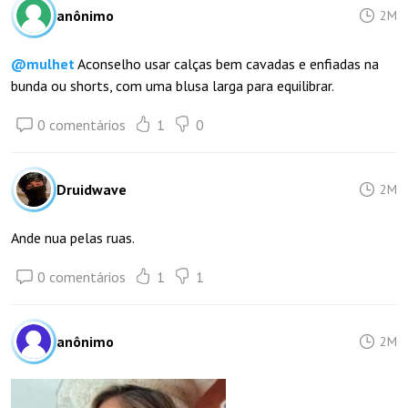
anônimo
2M
@
mulhet
Aconselho usar calças bem cavadas e enfiadas na
bunda ou shorts, com uma blusa larga para equilibrar.
0 comentários
1
0
Druidwave
2M
Ande nua pelas ruas.
0 comentários
1
1
anônimo
2M