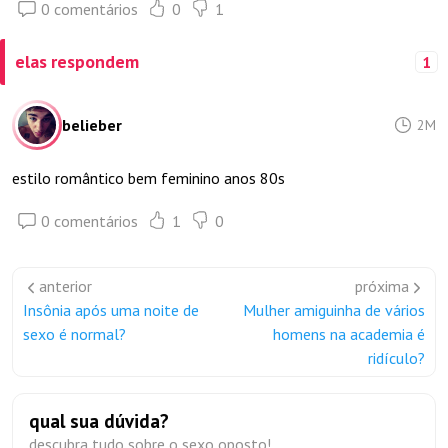
0 comentários
0
1
elas respondem
1
belieber
2M
estilo romântico bem feminino anos 80s
0 comentários
1
0
anterior
próxima
Insônia após uma noite de
Mulher amiguinha de vários
sexo é normal?
homens na academia é
ridículo?
qual sua dúvida?
descubra tudo sobre o sexo oposto!