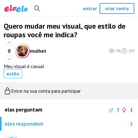
entrar
criar conta
Quero mudar meu visual, que estilo de
roupas você me indica?
0
mulhet
96
2M
Meu visual é casual
estilo
Entre na sua conta para participar
elas perguntam
5
1
eles respondem
5