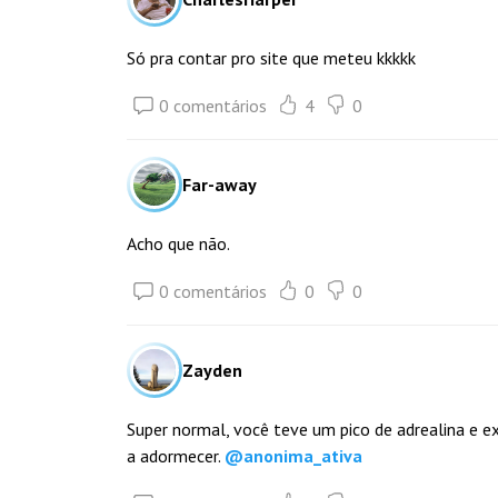
Só pra contar pro site que meteu kkkkk
0 comentários
4
0
Far-away
Acho que não.
0 comentários
0
0
Zayden
Super normal, você teve um pico de adrealina e e
a adormecer.
@
anonima_ativa