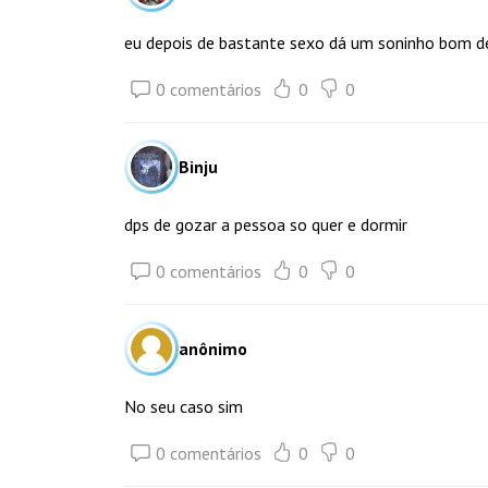
eu depois de bastante sexo dá um soninho bom d
0 comentários
0
0
Binju
dps de gozar a pessoa so quer e dormir
0 comentários
0
0
anônimo
No seu caso sim
0 comentários
0
0