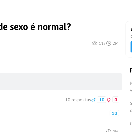
de sexo é normal?
112
2M
10 respostas
10
0
o
10
C
2M