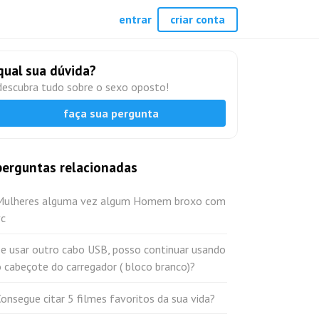
entrar
criar conta
qual sua dúvida?
descubra tudo sobre o sexo oposto!
faça sua pergunta
perguntas relacionadas
Mulheres alguma vez algum Homem broxo com
vc
Se usar outro cabo USB, posso continuar usando
 cabeçote do carregador ( bloco branco)?
onsegue citar 5 filmes favoritos da sua vida?