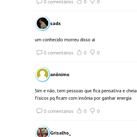
0 comentários
0
0
sadx
um conhecido morreu disso ai
0 comentários
0
0
anônimo
Sim e não, tem pessoas que fica pensativa e cheia
físicos pq ficam com insônia por ganhar energia
0 comentários
0
0
Grisalho_