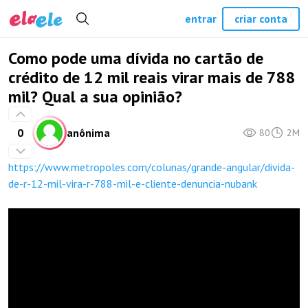
entrar
criar conta
Como pode uma dívida no cartão de
crédito de 12 mil reais virar mais de 788
mil? Qual a sua opinião?
0
anônima
80
2M
https://www.metropoles.com/colunas/grande-angular/divida-
de-r-12-mil-vira-r-788-mil-e-cliente-denuncia-nubank