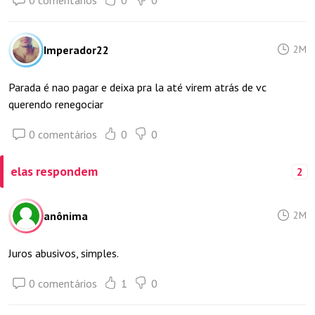
Imperador22
2M
Parada é nao pagar e deixa pra la até virem atrás de vc
querendo renegociar
0 comentários
0
0
elas respondem
2
anônima
2M
Juros abusivos, simples.
0 comentários
1
0