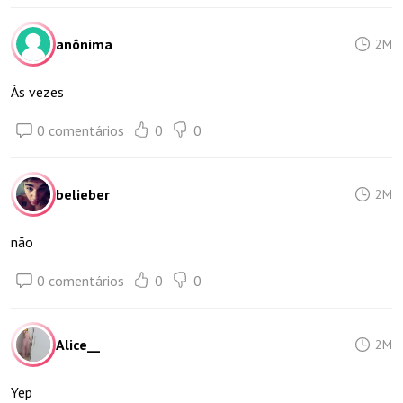
anônima
2M
Às vezes
0 comentários
0
0
belieber
2M
não
0 comentários
0
0
Alice__
2M
Yep