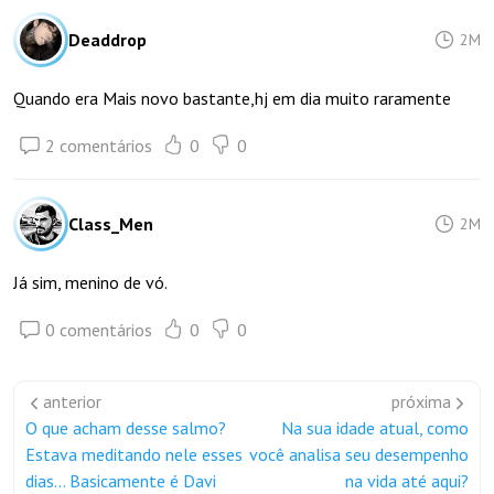
Deaddrop
2M
Quando era Mais novo bastante,hj em dia muito raramente
2 comentários
0
0
Class_Men
2M
Já sim, menino de vó.
0 comentários
0
0
anterior
próxima
O que acham desse salmo?
Na sua idade atual, como
Estava meditando nele esses
você analisa seu desempenho
dias... Basicamente é Davi
na vida até aqui?