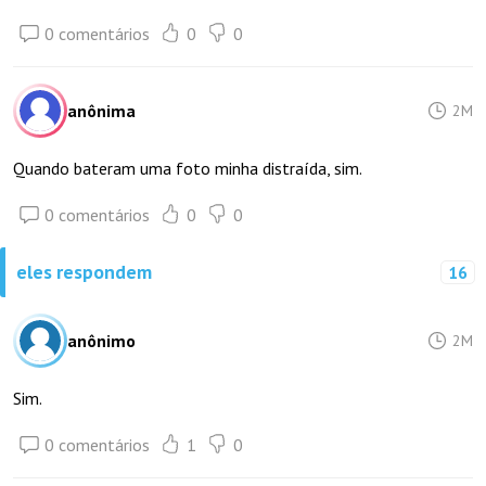
0 comentários
0
0
anônima
2M
Quando bateram uma foto minha distraída, sim.
0 comentários
0
0
eles respondem
16
anônimo
2M
Sim.
0 comentários
1
0