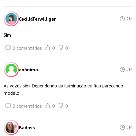
CeciliaTerwilliger
2M
Sim
0 comentários
0
0
anônima
2M
As vezes sim. Dependendo da iluminação eu fico parecendo
modelo
0 comentários
0
0
Badass
2M