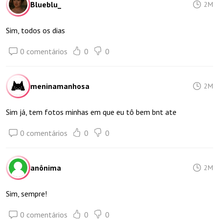
Blueblu_
2M
Sim, todos os dias
0 comentários
0
0
meninamanhosa
2M
Sim já, tem fotos minhas em que eu tô bem bnt ate
0 comentários
0
0
anônima
2M
Sim, sempre!
0 comentários
0
0