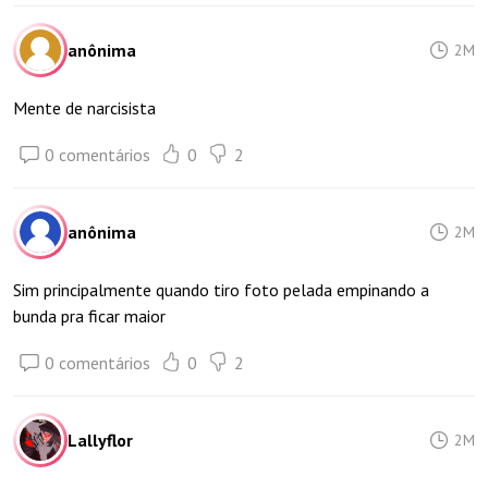
anônima
2M
Mente de narcisista
0 comentários
0
2
anônima
2M
Sim principalmente quando tiro foto pelada empinando a
bunda pra ficar maior
0 comentários
0
2
Lallyflor
2M