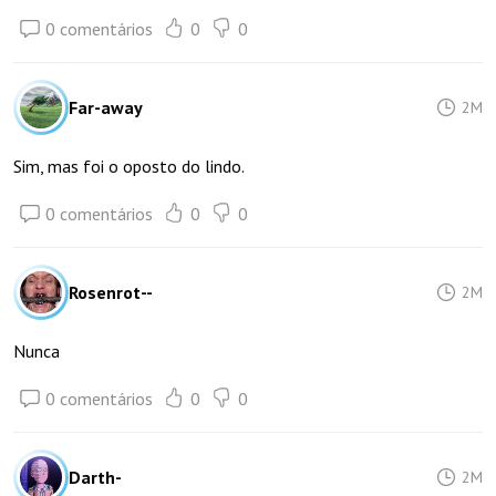
0 comentários
0
0
Far-away
2M
Sim, mas foi o oposto do lindo.
0 comentários
0
0
Rosenrot--
2M
Nunca
0 comentários
0
0
Darth-
2M