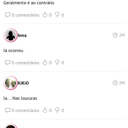
Geralmente é ao contrário
0 comentários
0
0
Inna
2M
Já ocorreu.
0 comentários
0
0
KiKiO
2M
Ja.... Nas loucuras
0 comentários
0
0