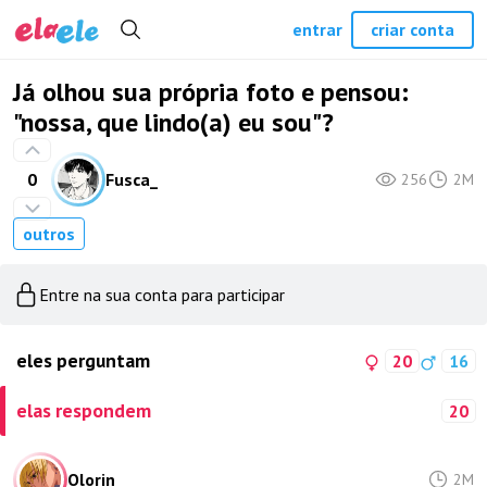
entrar
criar conta
Já olhou sua própria foto e pensou:
"nossa, que lindo(a) eu sou"?
0
Fusca_
256
2M
outros
Entre na sua conta para participar
eles perguntam
20
16
elas respondem
20
Olorin
2M