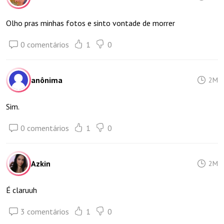
Olho pras minhas fotos e sinto vontade de morrer
0 comentários
1
0
anônima
2M
Sim.
0 comentários
1
0
Azkin
2M
É claruuh
3 comentários
1
0