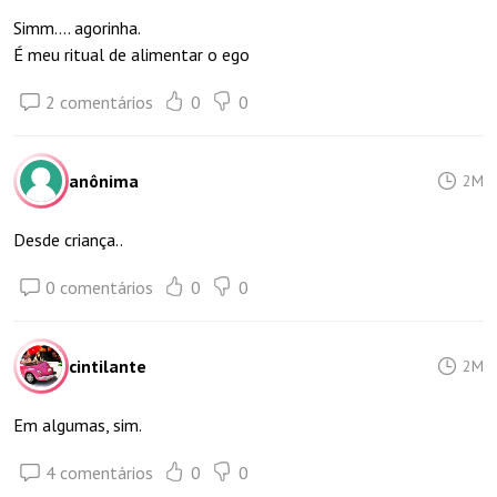
Simm.... agorinha.
É meu ritual de alimentar o ego
2 comentários
0
0
anônima
2M
Desde criança..
0 comentários
0
0
cintilante
2M
Em algumas, sim.
4 comentários
0
0