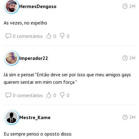
HermesDengoso
2M
As vezes, no espelho
0 comentários
0
0
Imperador22
2M
Já sim e pensei "Então deve ser por isso que meu amigos gays
querem sentar em mim com força "
0 comentários
0
0
Mestre_Kame
2M
Eu sempre penso o oposto disso.