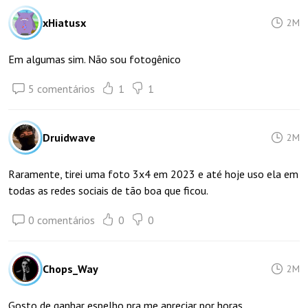
xHiatusx
2M
Em algumas sim. Não sou fotogênico
5 comentários
1
1
Druidwave
2M
Raramente, tirei uma foto 3x4 em 2023 e até hoje uso ela em
todas as redes sociais de tão boa que ficou.
0 comentários
0
0
Chops_Way
2M
Gosto de ganhar espelho pra me apreciar por horas.