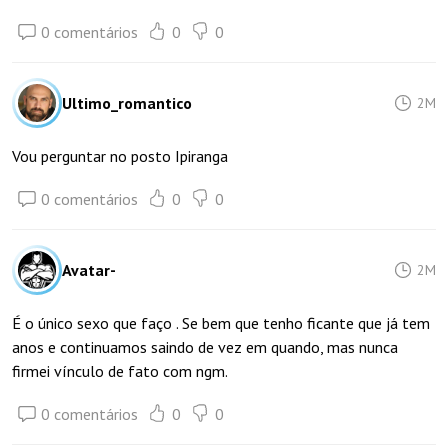
0 comentários
0
0
Ultimo_romantico
2M
Vou perguntar no posto Ipiranga
0 comentários
0
0
Avatar-
2M
É o único sexo que faço . Se bem que tenho ficante que já tem
anos e continuamos saindo de vez em quando, mas nunca
firmei vínculo de fato com ngm.
0 comentários
0
0