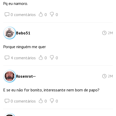
Pq eu namoro.
0 comentários
0
0
Bebo51
2M
Porque ninguém me quer
4 comentários
0
0
Rosenrot--
2M
E se eu não for bonito, interessante nem bom de papo?
0 comentários
0
0