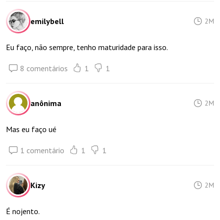
emilybell
2M
Eu faço, não sempre, tenho maturidade para isso.
8 comentários
1
1
anônima
2M
Mas eu faço ué
1 comentário
1
1
Kizy
2M
É nojento.