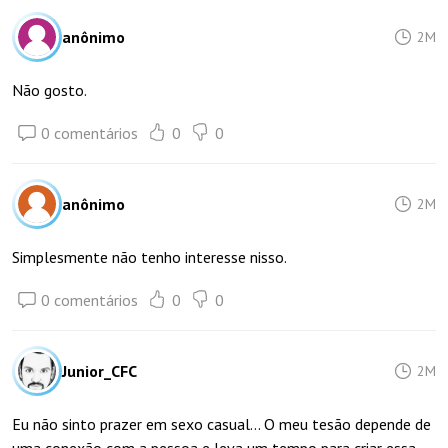
anônimo
2M
Não gosto.
0 comentários
0
0
anônimo
2M
Simplesmente não tenho interesse nisso.
0 comentários
0
0
Junior_CFC
2M
Eu não sinto prazer em sexo casual... O meu tesão depende de