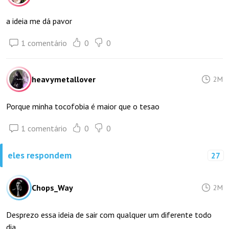
a ideia me dá pavor
1 comentário
0
0
heavymetallover
2M
Porque minha tocofobia é maior que o tesao
1 comentário
0
0
eles respondem
27
Chops_Way
2M
Desprezo essa ideia de sair com qualquer um diferente todo
dia.