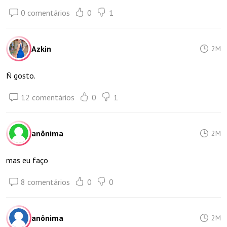
0 comentários
0
1
Azkin
2M
Ñ gosto.
12 comentários
0
1
anônima
2M
mas eu faço
8 comentários
0
0
anônima
2M