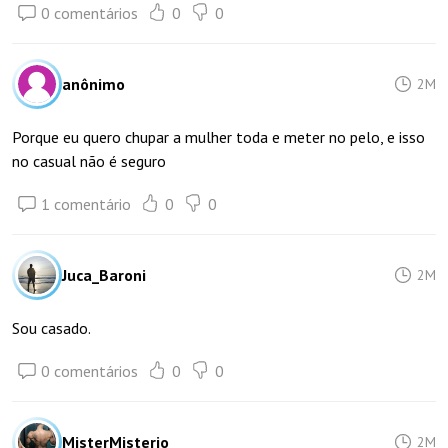
0 comentários
0
0
anônimo
2M
Porque eu quero chupar a mulher toda e meter no pelo, e isso
no casual não é seguro
1 comentário
0
0
Juca_Baroni
2M
Sou casado.
0 comentários
0
0
MisterMisterio
2M