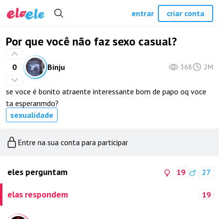
entrar
criar conta
Por que você não faz sexo casual?
0
Binju
368
2M
se voce é bonito atraente interessante bom de papo oq voce
ta esperanmdo?
sexualidade
Entre na sua conta para participar
eles perguntam
19
27
elas respondem
19