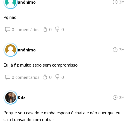
anônimo
2M
Pq não.
0 comentários
0
0
anônimo
2M
Eu já fiz muito sexo sem compromisso
0 comentários
0
0
Kdz
2M
Porque sou casado e minha esposa é chata e não quer que eu
saia transando com outras.