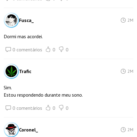
Fusca_
2M
Dormi mas acordei.
0 comentários
0
0
Trafic
2M
Sim.
Estou respondendo durante meu sono.
0 comentários
0
0
Coronel_
2M