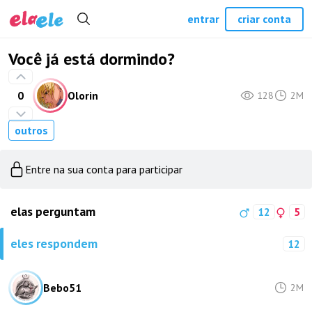
entrar
criar conta
Você já está dormindo?
0
Olorin
128
2M
outros
Entre na sua conta para participar
elas perguntam
12
5
eles respondem
12
Bebo51
2M