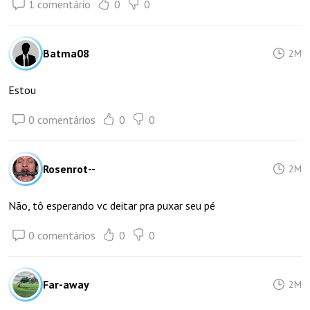
1 comentário
0
0
Batma08
2M
Estou
0 comentários
0
0
Rosenrot--
2M
Não, tô esperando vc deitar pra puxar seu pé
0 comentários
0
0
Far-away
2M