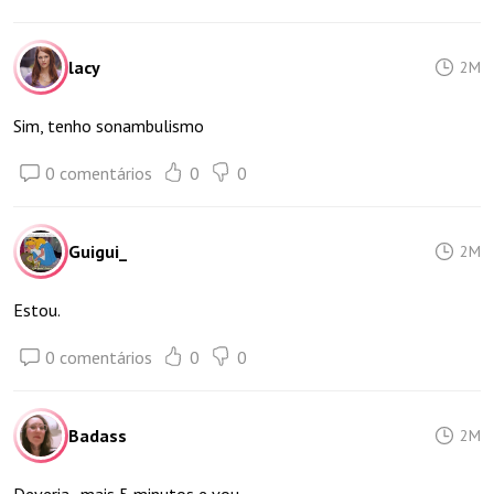
lacy
2M
Sim, tenho sonambulismo
0 comentários
0
0
Guigui_
2M
Estou.
0 comentários
0
0
Badass
2M