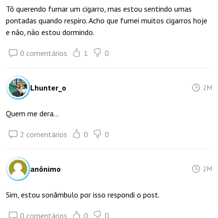
Tô querendo fumar um cigarro, mas estou sentindo umas
pontadas quando respiro. Acho que fumei muitos cigarros hoje
e não, não estou dormindo.
0 comentários
1
0
Lhunter_o
2M
Quem me dera...
2 comentários
0
0
anônimo
2M
Sim, estou sonâmbulo por isso respondi o post.
0 comentários
0
0