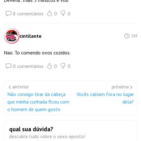
Deveria.. mais 5 minutos e vou
8 comentários
0
0
cintilante
2M
Nao. To comendo ovos cozidos.
0 comentários
0
0
anterior
próxima
Não consigo tirar da cabeça
Vocês cairiam fora no lugar
que minha cunhada ficou com
dela?
o homem de quem gosto
qual sua dúvida?
descubra tudo sobre o sexo oposto!