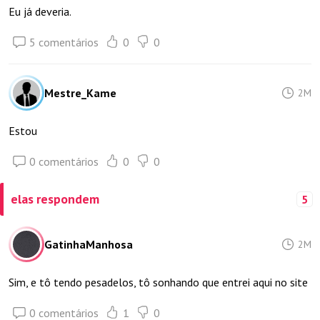
Eu já deveria.
5 comentários
0
0
Mestre_Kame
2M
Estou
0 comentários
0
0
elas respondem
5
GatinhaManhosa
2M
Sim, e tô tendo pesadelos, tô sonhando que entrei aqui no site
0 comentários
1
0