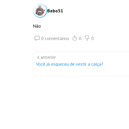
Bebo51
Não
0 comentários
0
0
anterior
Você já esqueceu de vestir a calça?