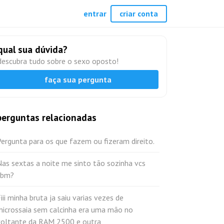
entrar
criar conta
qual sua dúvida?
descubra tudo sobre o sexo oposto!
faça sua pergunta
perguntas relacionadas
ergunta para os que fazem ou fizeram direito.
as sextas a noite me sinto tão sozinha vcs
tbm?
iii minha bruta ja saiu varias vezes de
microssaia sem calcinha era uma mão no
voltante da RAM 2500 e outra