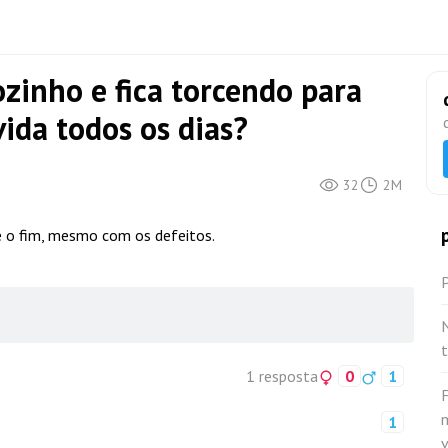
sozinho e fica torcendo para
ida todos os dias?
32
2M
é o fim, mesmo com os defeitos.
P
N
1 resposta
0
1
F
1