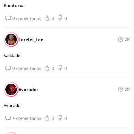
Baratuxxa
0 comentários
0
0
Lorelei_Lee
2M
Saudade
0 comentários
0
0
Avocado-
2M
Avocado
4 comentários
0
0