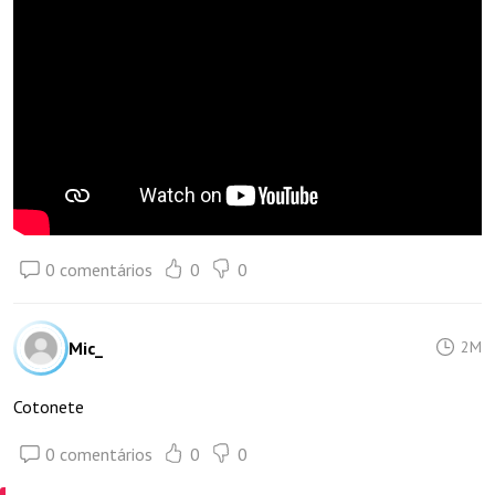
0 comentários
0
0
Mic_
2M
Cotonete
0 comentários
0
0