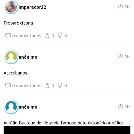
Imperador22
2M
Proparoxítona
0 comentários
0
0
anônimo
2M
Atecubanos
0 comentários
0
0
anônimo
2M
Aurélio Buarque de Holanda famoso pelo dicionário Aurélio: