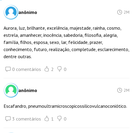
anônimo
2M
Aurora, luz, brilhante, excelência, majestade, rainha, cosmo,
estrela, amanhecer, inocência, sabedoria, filosofia, alegria,
família, filhos, esposa, sexo, lar, felicidade, prazer,
conhecimento, futuro, realização, completude, esclarecimento,
dentre outras.
0 comentários
2
0
anônimo
2M
Escafandro, pneumoultramicroscopicossilicovulcanoconiótico.
3 comentários
1
0