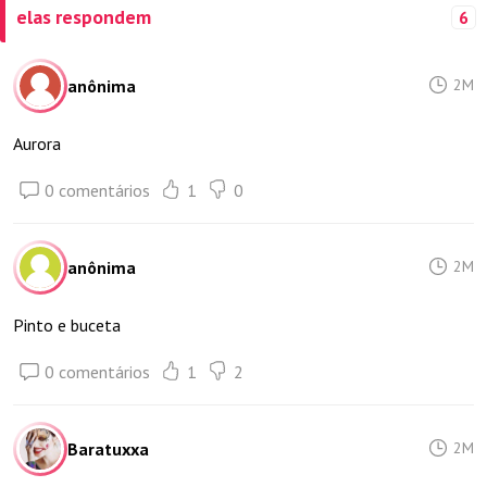
elas respondem
6
anônima
2M
Aurora
0 comentários
1
0
anônima
2M
Pinto e buceta
0 comentários
1
2
Baratuxxa
2M