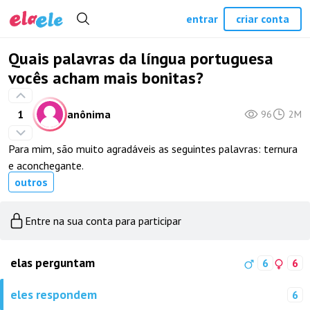
entrar
criar conta
Quais palavras da língua portuguesa
vocês acham mais bonitas?
1
anônima
96
2M
Para mim, são muito agradáveis as seguintes palavras: ternura
e aconchegante.
outros
Entre na sua conta para participar
elas perguntam
6
6
eles respondem
6