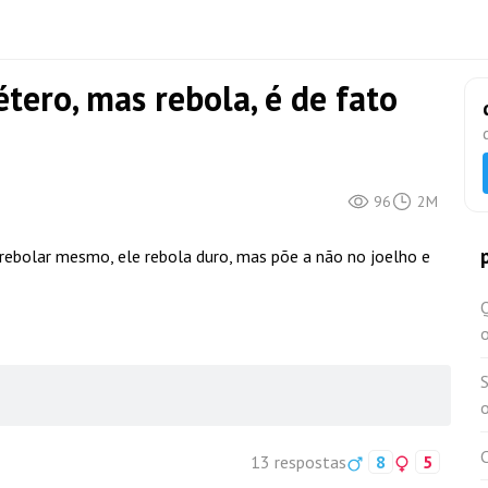
ero, mas rebola, é de fato
96
2M
 rebolar mesmo, ele rebola duro, mas põe a não no joelho e
Q
o
o
C
13 respostas
8
5