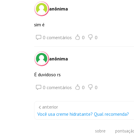
anônima
sim é
0 comentários
0
0
anônima
É duvidoso rs
0 comentários
0
0
anterior
Você usa creme hidratante? Qual recomenda?
sobre
pontuaçã