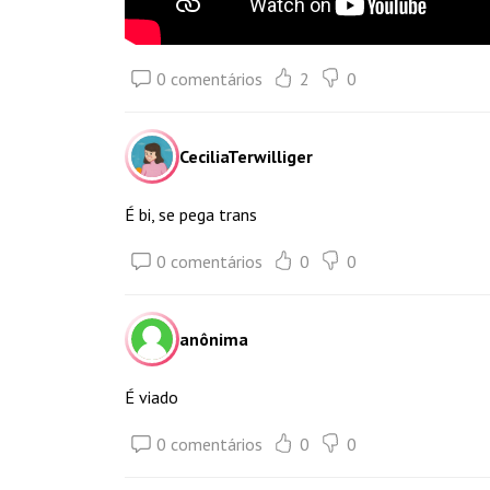
0 comentários
2
0
CeciliaTerwilliger
É bi, se pega trans
0 comentários
0
0
anônima
É viado
0 comentários
0
0