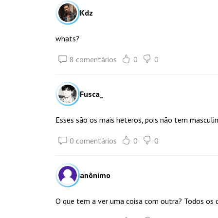
Kdz
whats?
8 comentários
0
0
Fusca_
Esses são os mais heteros, pois não tem masculin
0 comentários
0
0
anônimo
O que tem a ver uma coisa com outra? Todos os d