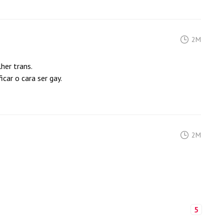
2M
her trans.
car o cara ser gay.
2M
5