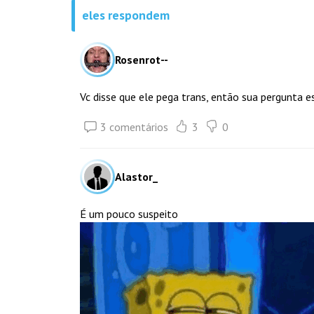
eles respondem
Rosenrot--
Vc disse que ele pega trans, então sua pergunta e
3 comentários
3
0
Alastor_
É um pouco suspeito