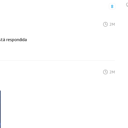
Q
8
2M
stá respondida
2M