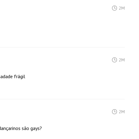
2M
2M
adade frágil
2M
ançarinos são gays?