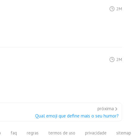
2M
2M
próxima
Qual emoji que define mais o seu humor?
o
faq
regras
termos de uso
privacidade
sitemap