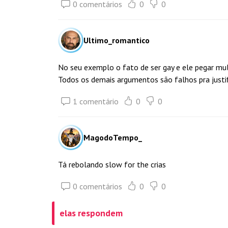
0 comentários
0
0
Ultimo_romantico
No seu exemplo o fato de ser gay e ele pegar mul
Todos os demais argumentos são falhos pra justifi
1 comentário
0
0
MagodoTempo_
Tá rebolando slow for the crias
0 comentários
0
0
elas respondem