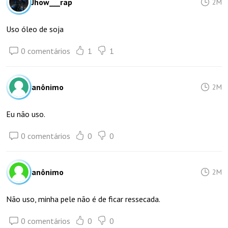
Jhow___rap
2M
Uso óleo de soja
0 comentários
1
1
anônimo
2M
Eu não uso.
0 comentários
0
0
anônimo
2M
Não uso, minha pele não é de ficar ressecada.
0 comentários
0
0