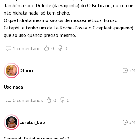
Também uso o Deleite (da vaquinha) do O Boticário, outro que
não hidrata nada, só tem cheiro.
O que hidrata mesmo são os dermocosméticos. Eu uso
Cetaphil e tenho um da La Roche-Posay, o Cicaplast (pequeno),
que só uso quando preciso mesmo.
1 comentário
0
0
Olorin
2M
Uso nada
0 comentários
0
0
Lorelei_Lee
2M
Corporal, facial ou para os pés?