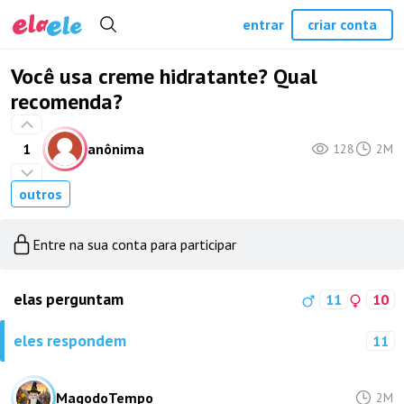
entrar
criar conta
Você usa creme hidratante? Qual
recomenda?
1
anônima
128
2M
outros
Entre na sua conta para participar
elas perguntam
11
10
eles respondem
11
MagodoTempo_
2M