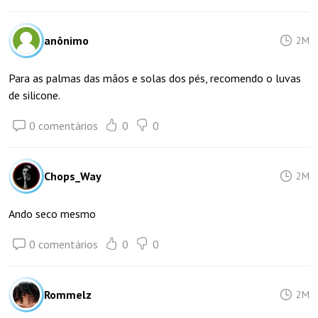
anônimo
2M
Para as palmas das mãos e solas dos pés, recomendo o luvas
de silicone.
0 comentários
0
0
Chops_Way
2M
Ando seco mesmo
0 comentários
0
0
Rommelz
2M