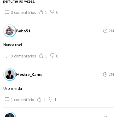
perfume às vezes.
0 comentários
1
0
Bebo51
2M
Nunca usei
0 comentários
1
0
Mestre_Kame
2M
Uso merda
1 comentário
1
1