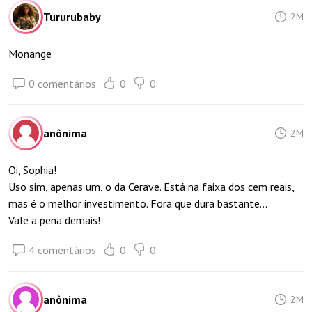
Tururubaby
2M
Monange
0 comentários
0
0
anônima
2M
Oi, Sophia!
Uso sim, apenas um, o da Cerave. Está na faixa dos cem reais,
mas é o melhor investimento. Fora que dura bastante…
Vale a pena demais!
4 comentários
0
0
anônima
2M