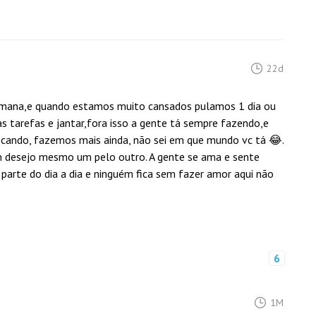
22d
emana,e quando estamos muito cansados pulamos 1 dia ou
 tarefas e jantar,fora isso a gente tá sempre fazendo,e
ando, fazemos mais ainda, não sei em que mundo vc tá 😂.
 desejo mesmo um pelo outro. A gente se ama e sente
parte do dia a dia e ninguém fica sem fazer amor aqui não
6
1M