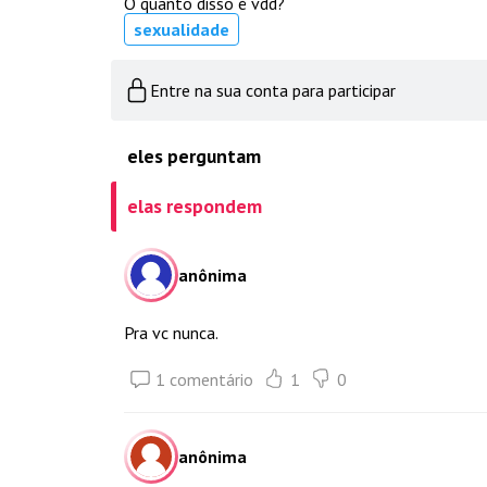
O quanto disso é vdd?
sexualidade
Entre na sua conta para participar
eles perguntam
elas respondem
anônima
Pra vc nunca.
1 comentário
1
0
anônima