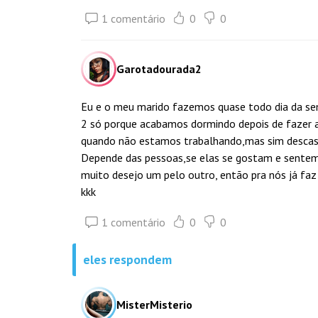
1 comentário
0
0
Garotadourada2
Eu e o meu marido fazemos quase todo dia da s
2 só porque acabamos dormindo depois de fazer as
quando não estamos trabalhando,mas sim descasc
Depende das pessoas,se elas se gostam e sentem
muito desejo um pelo outro, então pra nós já faz 
kkk
1 comentário
0
0
eles respondem
MisterMisterio