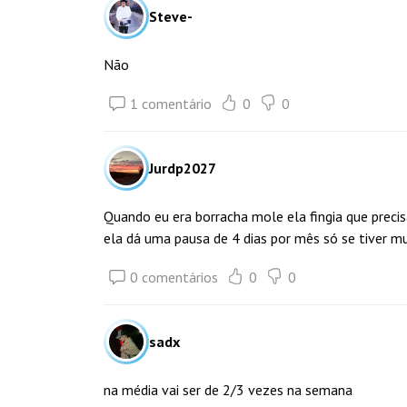
Steve-
Não
1 comentário
0
0
Jurdp2027
Quando eu era borracha mole ela fingia que precis
ela dá uma pausa de 4 dias por mês só se tiver mu
0 comentários
0
0
sadx
na média vai ser de 2/3 vezes na semana