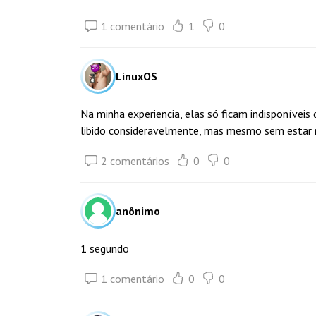
1 comentário
1
0
LinuxOS
Na minha experiencia, elas só ficam indisponíveis
libido consideravelmente, mas mesmo sem estar n
2 comentários
0
0
anônimo
1 segundo
1 comentário
0
0