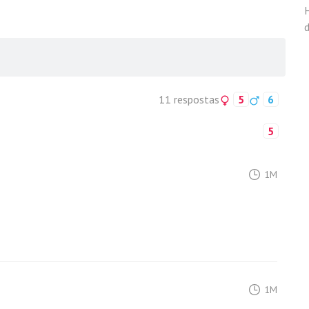
11 respostas
5
6
5
1M
1M