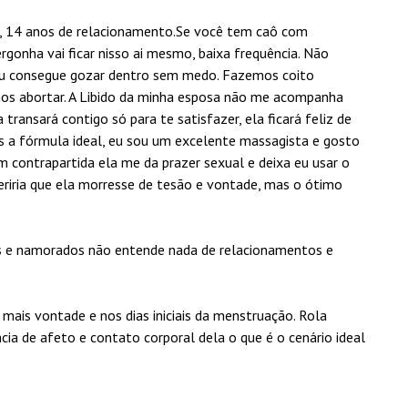
, 14 anos de relacionamento.Se você tem caô com
gonha vai ficar nisso ai mesmo, baixa frequência. Não
tu consegue gozar dentro sem medo. Fazemos coito
mos abortar. A Libido da minha esposa não me acompanha
transará contigo só para te satisfazer, ela ficará feliz de
s a fórmula ideal, eu sou um excelente massagista e gosto
m contrapartida ela me da prazer sexual e deixa eu usar o
eriria que ela morresse de tesão e vontade, mas o ótimo
s e namorados não entende nada de relacionamentos e
mais vontade e nos dias iniciais da menstruação. Rola
ência de afeto e contato corporal dela o que é o cenário ideal