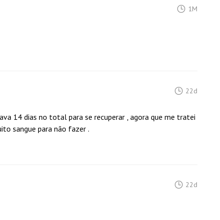
1M
22d
ava 14 dias no total para se recuperar , agora que me tratei
ito sangue para não fazer .
22d