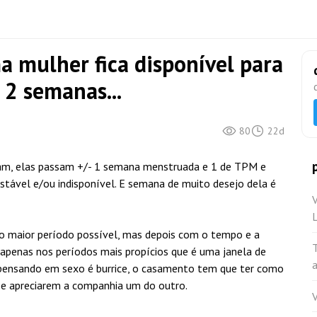
 mulher fica disponível para
 2 semanas...
80
22d
oram, elas passam +/- 1 semana menstruada e 1 de TPM e
stável e/ou indisponível. E semana de muito desejo dela é
V
L
el o maior período possível, mas depois com o tempo e a
T
apenas nos períodos mais propícios que é uma janela de
 pensando em sexo é burrice, o casamento tem que ter como
 e apreciarem a companhia um do outro.
V