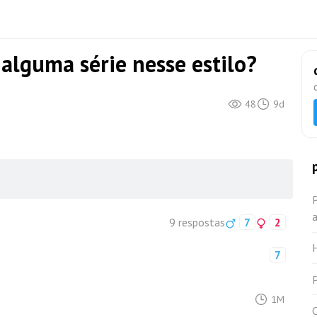
u alguma série nesse estilo?
48
9d
P
a
9 respostas
7
2
7
1M