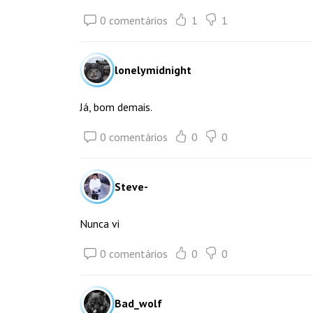
0 comentários
1
1
lonelymidnight
Já, bom demais.
0 comentários
0
0
Steve-
Nunca vi
0 comentários
0
0
Bad_wolf