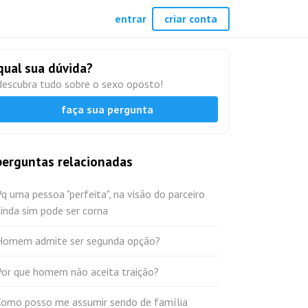
entrar
criar conta
qual sua dúvida?
descubra tudo sobre o sexo oposto!
faça sua pergunta
perguntas relacionadas
q uma pessoa "perfeita", na visão do parceiro
inda sim pode ser corna
Homem admite ser segunda opção?
Por que homem não aceita traição?
Como posso me assumir sendo de família