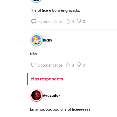
The office é bom engraçado.
0 comentários
0
0
Ricky_
Não
0 comentários
0
0
elas respondem
Avocado-
Eu amoooooooo the officeeeeeee