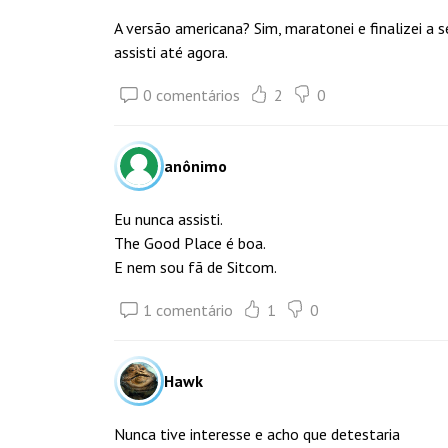
A versão americana? Sim, maratonei e finalizei a
assisti até agora.
0 comentários
2
0
anônimo
Eu nunca assisti.
The Good Place é boa.
E nem sou fã de Sitcom.
1 comentário
1
0
Hawk
Nunca tive interesse e acho que detestaria