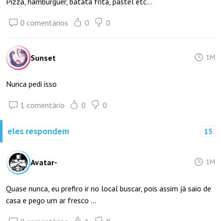
Pizza, hamburguer, batata frita, pastel etc...
0 comentários
0
0
Sunset
1M
Nunca pedi isso
1 comentário
0
0
eles respondem
15
Avatar-
1M
Quase nunca, eu prefiro ir no local buscar, pois assim já saio de
casa e pego um ar fresco ...