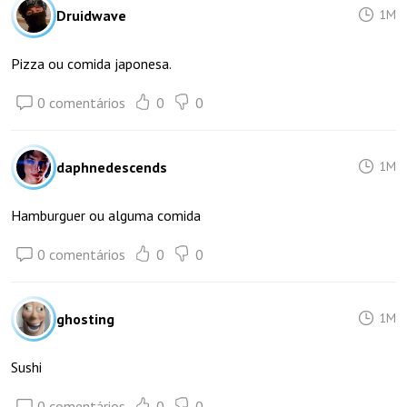
Druidwave
1M
Pizza ou comida japonesa.
0 comentários
0
0
daphnedescends
1M
Hamburguer ou alguma comida
0 comentários
0
0
ghosting
1M
Sushi
0 comentários
0
0