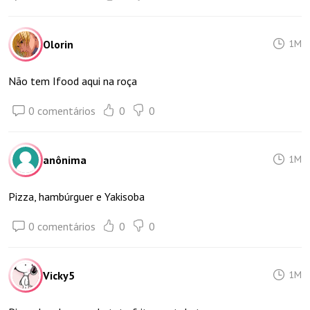
Olorin
1M
Não tem Ifood aqui na roça
0 comentários
0
0
anônima
1M
Pizza, hambúrguer e Yakisoba
0 comentários
0
0
Vicky5
1M