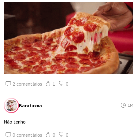
2 comentários
1
0
Baratuxxa
1M
Não tenho
0 comentários
0
0