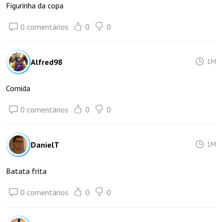
Figurinha da copa
0 comentários
0
0
Alfred98
1M
Comida
0 comentários
0
0
DanielT
1M
Batata frita
0 comentários
0
0