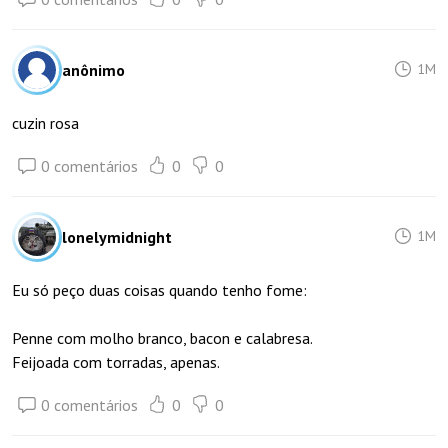
anônimo
1M
cuzin rosa
0 comentários
0
0
lonelymidnight
1M
Eu só peço duas coisas quando tenho fome:
Penne com molho branco, bacon e calabresa.
Feijoada com torradas, apenas.
0 comentários
0
0