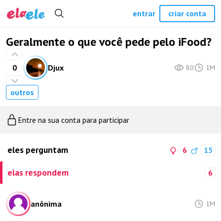
entrar
criar conta
Geralmente o que você pede pelo iFood?
0
Djux
80
1M
outros
Entre na sua conta para participar
eles perguntam
6
15
elas respondem
6
anônima
1M