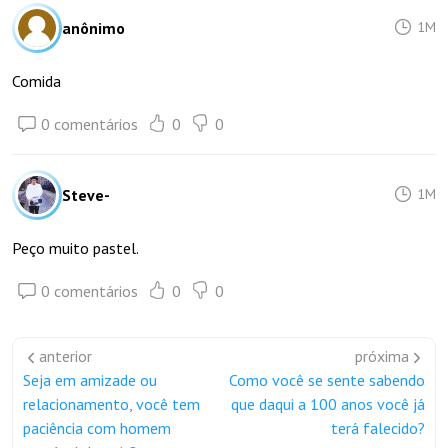
anônimo
1M
Comida
0 comentários
0
0
Steve-
1M
Peço muito pastel.
0 comentários
0
0
anterior
próxima
Seja em amizade ou
Como você se sente sabendo
relacionamento, você tem
que daqui a 100 anos você já
paciência com homem
terá falecido?