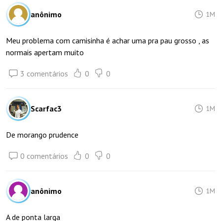
anônimo
1M
Meu problema com camisinha é achar uma pra pau grosso , as
normais apertam muito
3 comentários
0
0
Scarfac3
1M
De morango prudence
0 comentários
0
0
anônimo
1M
A de ponta larga