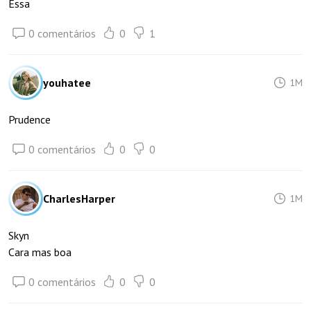
Essa
0 comentários
0
1
youhatee
1M
Prudence
0 comentários
0
0
CharlesHarper
1M
Skyn
Cara mas boa
0 comentários
0
0