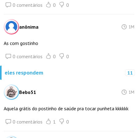
0 comentários
0
0
anônima
1M
As com gostinho
0 comentários
0
0
eles respondem
11
Bebo51
1M
Aquela grátis do postinho de saúde pra tocar punheta kkkkkk
0 comentários
1
0