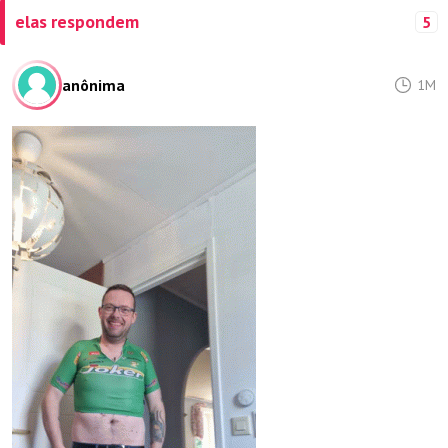
elas respondem
5
anônima
1M