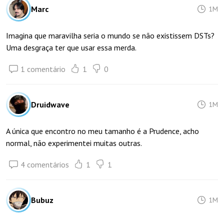
Marc
1M
Imagina que maravilha seria o mundo se não existissem DSTs?
Uma desgraça ter que usar essa merda.
1 comentário
1
0
Druidwave
1M
A única que encontro no meu tamanho é a Prudence, acho
normal, não experimentei muitas outras.
4 comentários
1
1
Bubuz
1M