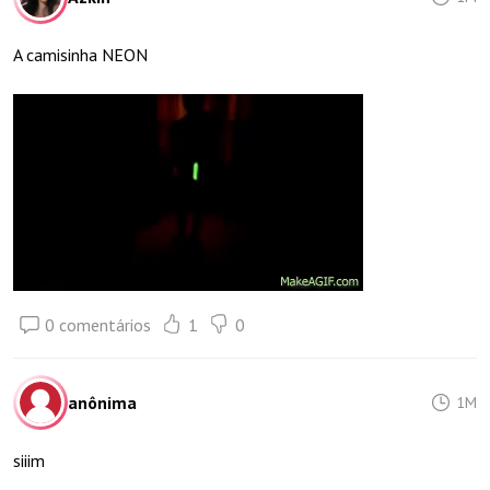
A camisinha NEON
0 comentários
1
0
anônima
1M
siiim