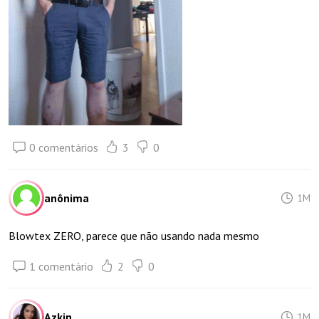
0 comentários
3
0
anônima
1M
Blowtex ZERO, parece que não usando nada mesmo
1 comentário
2
0
Azkin
1M