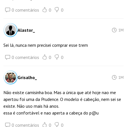
0 comentários
0
0
Alastor_
1M
Sei lá, nunca nem precisei comprar esse trem
0 comentários
0
0
Grisalho_
1M
Não existe camisinha boa. Mas a única que até hoje nao me
apertou foi uma da Prudence. O modelo é cabeção, nem sei se
existe. Não uso mais há anos.
essa é confortável e nao aperta a cabeça do p@u
0 comentários
0
0