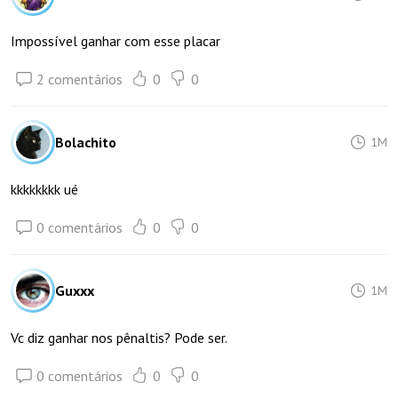
Impossível ganhar com esse placar
2 comentários
0
0
Bolachito
1M
kkkkkkkk ué
0 comentários
0
0
Guxxx
1M
Vc diz ganhar nos pênaltis? Pode ser.
0 comentários
0
0