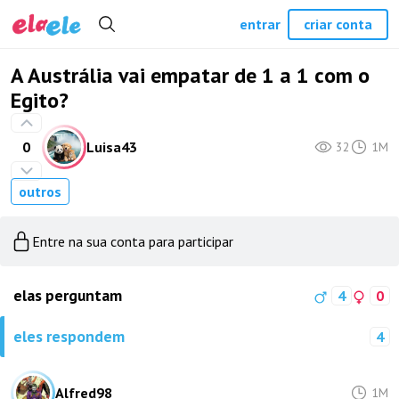
entrar
criar conta
A Austrália vai empatar de 1 a 1 com o
Egito?
0
Luisa43
32
1M
outros
Entre na sua conta para participar
elas perguntam
4
0
eles respondem
4
Alfred98
1M