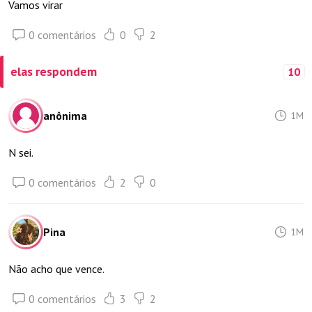
Vamos virar
0 comentários
0
2
elas respondem
10
anônima
1M
N sei.
0 comentários
2
0
Pina
1M
Não acho que vence.
0 comentários
3
2