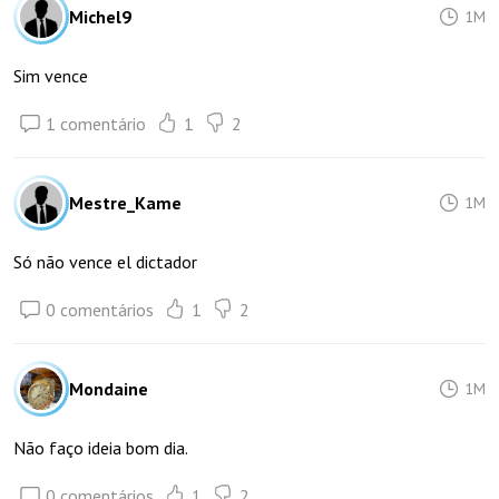
Michel9
1M
Sim vence
1 comentário
1
2
Mestre_Kame
1M
Só não vence el dictador
0 comentários
1
2
Mondaine
1M
Não faço ideia bom dia.
0 comentários
1
2