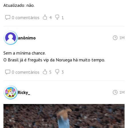
Atualizado: não.
0 comentários
4
1
anônimo
1M
Sem a mínima chance.
O Brasil já é freguês vip da Noruega há muito tempo.
0 comentários
5
3
Ricky_
1M