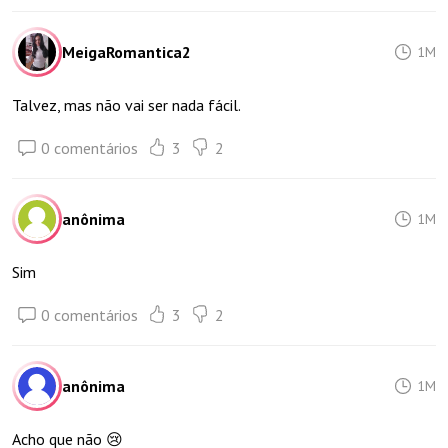
MeigaRomantica2
1M
Talvez, mas não vai ser nada fácil.
0 comentários
3
2
anônima
1M
Sim
0 comentários
3
2
anônima
1M
Acho que não 😢