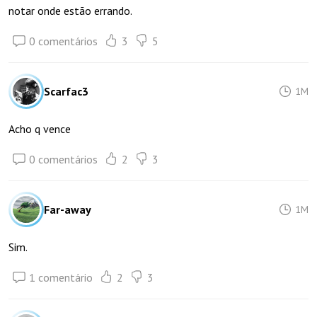
notar onde estão errando.
0 comentários
3
5
Scarfac3
1M
Acho q vence
0 comentários
2
3
Far-away
1M
Sim.
1 comentário
2
3