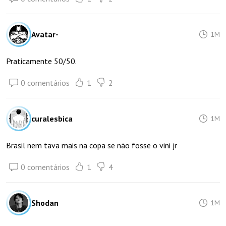
Avatar-
1M
Praticamente 50/50.
0 comentários
1
2
curalesbica
1M
Brasil nem tava mais na copa se não fosse o vini jr
0 comentários
1
4
Shodan
1M