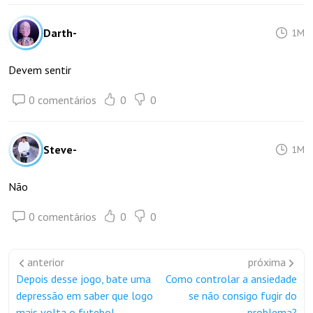
Darth-
1M
Devem sentir
0 comentários
0
0
Steve-
1M
Não
0 comentários
0
0
anterior
próxima
Depois desse jogo, bate uma
Como controlar a ansiedade
depressão em saber que logo
se não consigo fugir do
mais volta o futebol
problema?