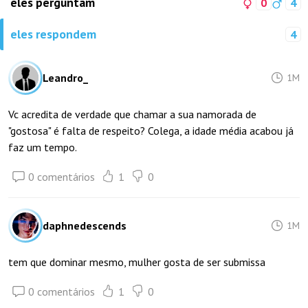
eles perguntam
0
4
eles respondem
4
Leandro_
1M
Vc acredita de verdade que chamar a sua namorada de
"gostosa" é falta de respeito? Colega, a idade média acabou já
faz um tempo.
0 comentários
1
0
daphnedescends
1M
tem que dominar mesmo, mulher gosta de ser submissa
0 comentários
1
0