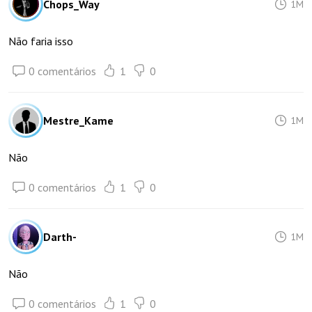
Chops_Way
1M
Não faria isso
0 comentários
1
0
Mestre_Kame
1M
Não
0 comentários
1
0
Darth-
1M
Não
0 comentários
1
0