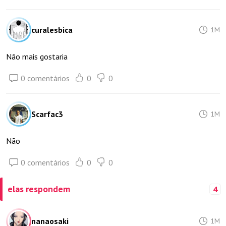
curalesbica
1M
Não mais gostaria
0 comentários
0
0
Scarfac3
1M
Não
0 comentários
0
0
elas respondem
4
nanaosaki
1M