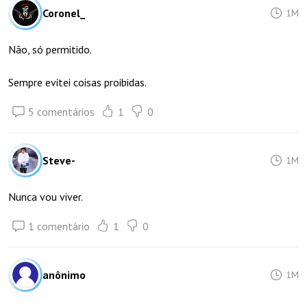
Coronel_
1M
Não, só permitido.
Sempre evitei coisas proibidas.
5 comentários
1
0
Steve-
1M
Nunca vou viver.
1 comentário
1
0
anônimo
1M