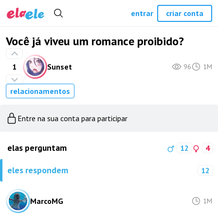
entrar
criar conta
Você já viveu um romance proibido?
1
Sunset
96
1M
relacionamentos
Entre na sua conta para participar
elas perguntam
12
4
eles respondem
12
MarcoMG
1M