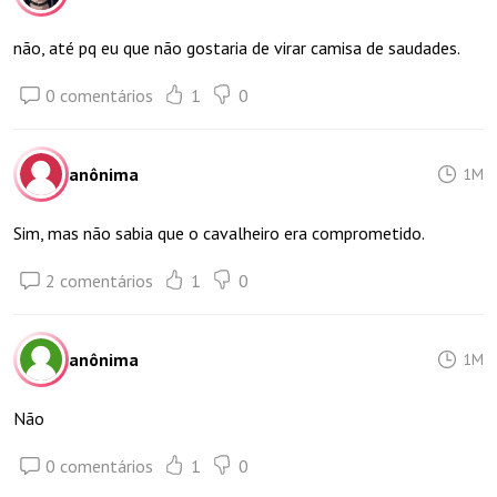
não, até pq eu que não gostaria de virar camisa de saudades.
0 comentários
1
0
anônima
1M
Sim, mas não sabia que o cavalheiro era comprometido.
2 comentários
1
0
anônima
1M
Não
0 comentários
1
0