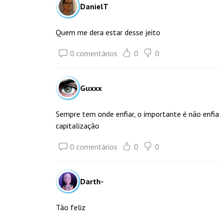
DanielT
Quem me dera estar desse jeito
0 comentários
0
0
Guxxx
Sempre tem onde enfiar, o importante é não enfia
capitalização
0 comentários
0
0
Darth-
Tão feliz