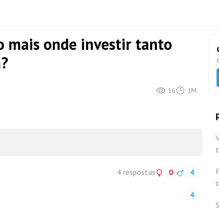
 mais onde investir tanto
a?
16
1M
P
4 respostas
0
4
o
4
S