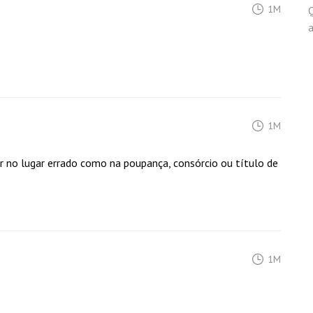
1M
a
1M
r no lugar errado como na poupança, consórcio ou título de
1M