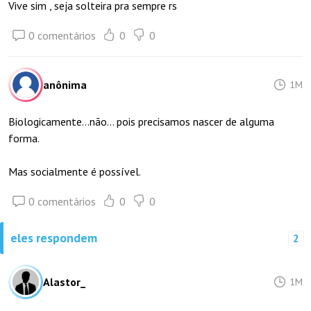
Vive sim , seja solteira pra sempre rs
0 comentários
0
0
anônima
1M
Biologicamente…não… pois precisamos nascer de alguma
forma.
Mas socialmente é possível.
0 comentários
0
0
eles respondem
2
Alastor_
1M