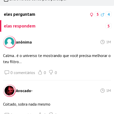
eles perguntam
5
4
elas respondem
5
anônima
1M
Calma.. é o universo te mostrando que você precisa melhorar o
teu filtro...
0 comentários
0
0
Avocado-
1M
Coitado, sobra nada mesmo