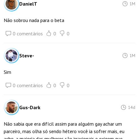
DanielT
1M
Não sobrou nada para o beta
0 comentários
0
0
Steve-
1M
Sim
0 comentários
0
0
Gus-Dark
14d
Não sabia que era difícil assim para alguém gay achar um
parceiro, mas olha só sendo hétero você ia sofrer mais, eu
acho, a maioria das mulheres são irracionais e exigem que