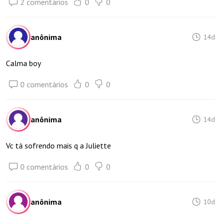
2 comentários
0
0
anônima
14d
Calma boy
0 comentários
0
0
anônima
14d
Vc tá sofrendo mais q a Juliette
0 comentários
0
0
anônima
10d