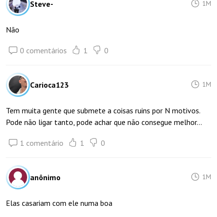
Steve-
1M
Não
0 comentários
1
0
Carioca123
1M
Tem muita gente que submete a coisas ruins por N motivos.
Pode não ligar tanto, pode achar que não consegue melhor…
1 comentário
1
0
anônimo
1M
Elas casariam com ele numa boa