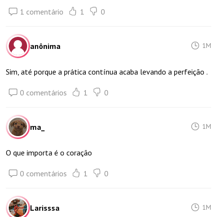
1 comentário
1
0
anônima
1M
Sim, até porque a prática contínua acaba levando a perfeição .
0 comentários
1
0
ma_
1M
O que importa é o coração
0 comentários
1
0
Larisssa
1M