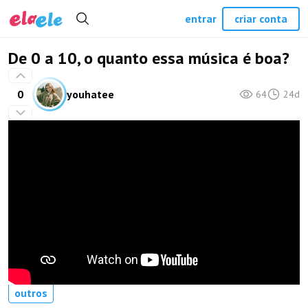
entrar
criar conta
De 0 a 10, o quanto essa música é boa?
0
youhatee
64
24d
outros