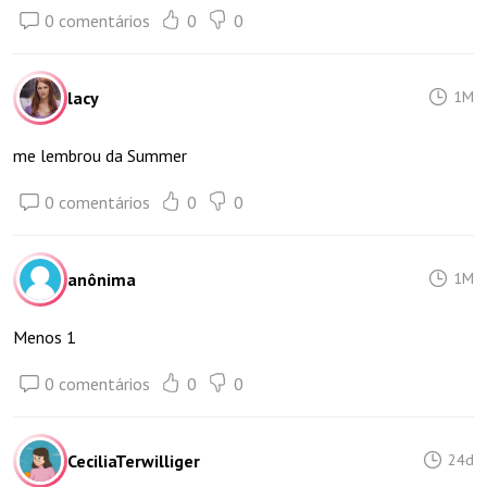
0 comentários
0
0
lacy
1M
me lembrou da Summer
0 comentários
0
0
anônima
1M
Menos 1
0 comentários
0
0
CeciliaTerwilliger
24d