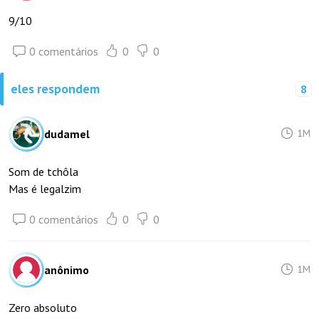
9/10
0 comentários
0
0
eles respondem
8
dudamel
1M
Som de tchôla
Mas é legalzim
0 comentários
0
0
anônimo
1M
Zero absoluto