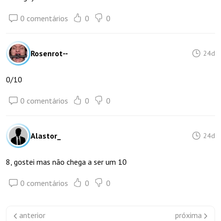
0 comentários
0
0
Rosenrot--
24d
0/10
0 comentários
0
0
Alastor_
24d
8, gostei mas não chega a ser um 10
0 comentários
0
0
anterior
próxima