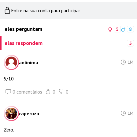
Entre na sua conta para participar
eles perguntam
5
8
elas respondem
5
anônima
1M
5/10
0 comentários
0
0
caperuza
1M
Zero.