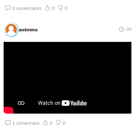
0 comentários
0
0
anônimo
1M
1 comentário
0
0