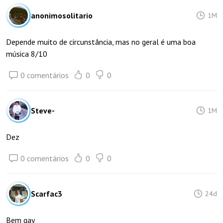
anonimosolitario
1M
Depende muito de circunstância, mas no geral é uma boa
música 8/10
0 comentários
0
0
Steve-
1M
Dez
0 comentários
0
0
Scarfac3
24d
Bem gay