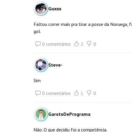
Guxxx
Faltou correr mais pra tirar a posse da Noruega, 
gol.
0 comentários
2
0
Steve-
Sim
0 comentários
1
0
GarotoDePrograma
Não. O que decidiu foi a competência.