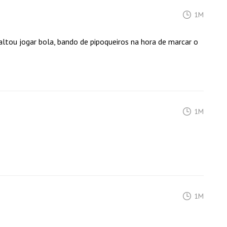
1M
faltou jogar bola, bando de pipoqueiros na hora de marcar o
1M
1M