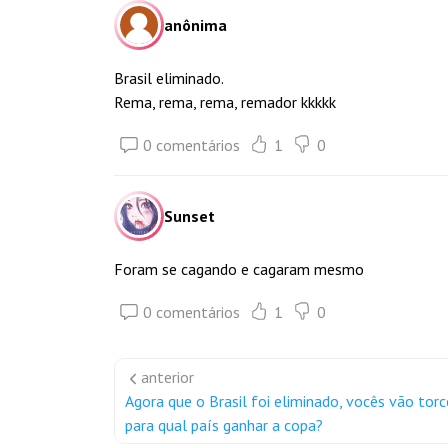
anônima
Brasil eliminado.
Rema, rema, rema, remador kkkkk
0 comentários
1
0
Sunset
Foram se cagando e cagaram mesmo
0 comentários
1
0
anterior
Agora que o Brasil foi eliminado, vocês vão torc
para qual país ganhar a copa?