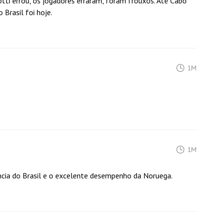
otti errou, os jogadores erraram, foram frouxos. Até Cabo
 Brasil foi hoje.
1M
1M
cia do Brasil e o excelente desempenho da Noruega.