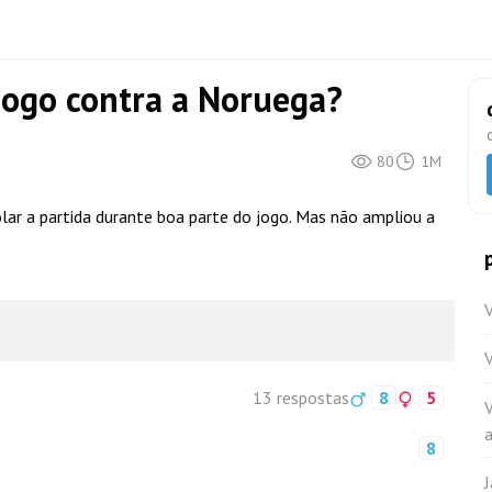
jogo contra a Noruega?
80
1M
olar a partida durante boa parte do jogo. Mas não ampliou a
V
13 respostas
8
5
a
8