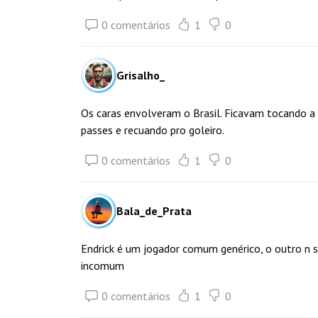
0 comentários
1
0
Grisalho_
Os caras envolveram o Brasil. Ficavam tocando a
passes e recuando pro goleiro.
0 comentários
1
0
Bala_de_Prata
Endrick é um jogador comum genérico, o outro n sa
incomum
0 comentários
1
0