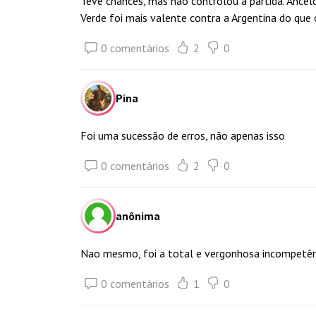
Teve chances, mas não controlou a partida. Ancel
Verde foi mais valente contra a Argentina do que o
0 comentários
2
0
Pina
Foi uma sucessão de erros, não apenas isso
0 comentários
2
0
anônima
Nao mesmo, foi a total e vergonhosa incompetên
0 comentários
1
0