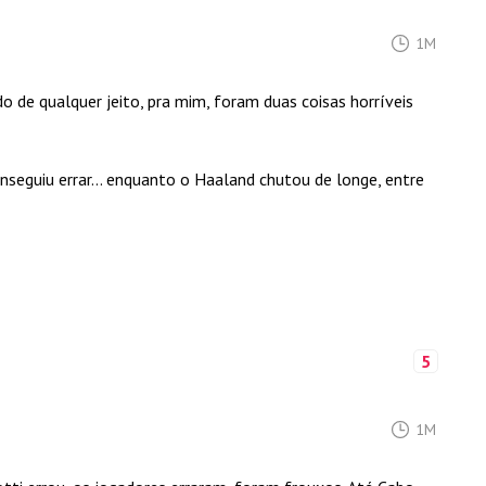
1M
do de qualquer jeito, pra mim, foram duas coisas horríveis
seguiu errar... enquanto o Haaland chutou de longe, entre
5
1M