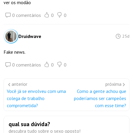
ver os modão
0 comentários
0
0
Druidwave
25d
Fake news.
0 comentários
0
0
anterior
próxima
Você já se envolveu com uma
Como a gente achou que
colega de trabalho
poderíamos ser campeões
comprometida?
com esse time?
qual sua dúvida?
descubra tudo sobre o sexo oposto!