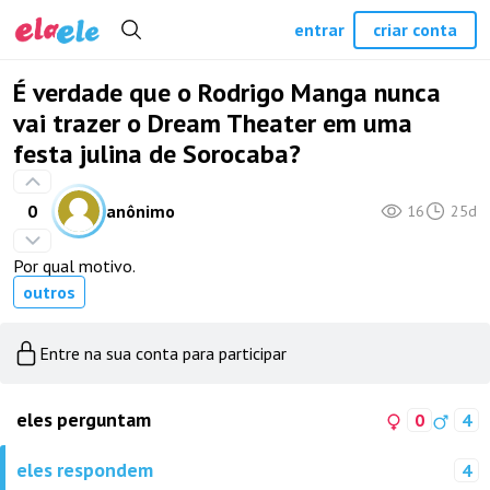
entrar
criar conta
É verdade que o Rodrigo Manga nunca
vai trazer o Dream Theater em uma
festa julina de Sorocaba?
0
anônimo
16
25d
Por qual motivo.
outros
Entre na sua conta para participar
eles perguntam
0
4
eles respondem
4