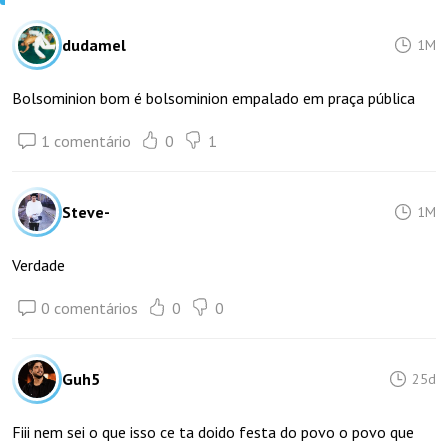
dudamel
1M
Bolsominion bom é bolsominion empalado em praça pública
1 comentário
0
1
Steve-
1M
Verdade
0 comentários
0
0
Guh5
25d
Fiii nem sei o que isso ce ta doido festa do povo o povo que