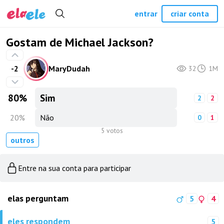
entrar
criar conta
Gostam de Michael Jackson?
-2
MaryDudah
32
1M
80
%
Sim
2
2
20
%
Não
0
1
5 votos
outros
Entre na sua conta para participar
elas perguntam
5
4
eles respondem
5