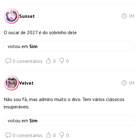
Sunset
1M
O oscar de 2027 é do sobrinho dele
votou em
Sim
0 comentários
0
0
Velvet
1M
Não sou fã, mas admiro muito o divo. Tem vários clássicos
insuperáveis.
votou em
Sim
0 comentários
0
0