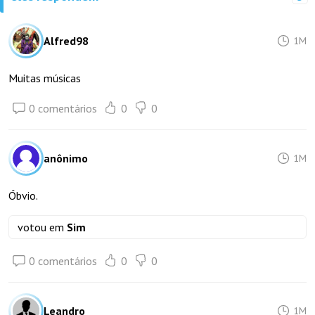
Alfred98
1M
Muitas músicas
0 comentários
0
0
anônimo
1M
Óbvio.
votou em
Sim
0 comentários
0
0
Leandro_
1M