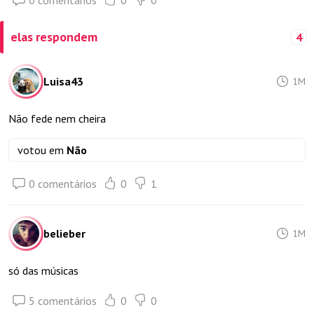
0 comentários
0
0
elas respondem
4
Luisa43
1M
Não fede nem cheira
votou em
Não
0 comentários
0
1
belieber
1M
só das músicas
5 comentários
0
0