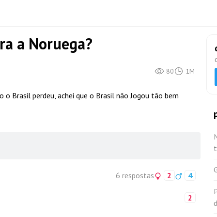
ara a Noruega?
80
1M
o o Brasil perdeu, achei que o Brasil não Jogou tão bem
6 respostas
2
4
2