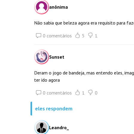
anônima
Não sabia que beleza agora era requisito para faz
0 comentários
5
1
Sunset
Deram o jogo de bandeja, mas entendo eles, imagi
ter ido agora
0 comentários
1
0
eles respondem
Leandro_