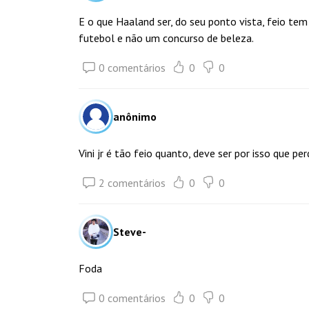
E o que Haaland ser, do seu ponto vista, feio te
futebol e não um concurso de beleza.
0 comentários
0
0
anônimo
Vini jr é tão feio quanto, deve ser por isso que p
2 comentários
0
0
Steve-
Foda
0 comentários
0
0