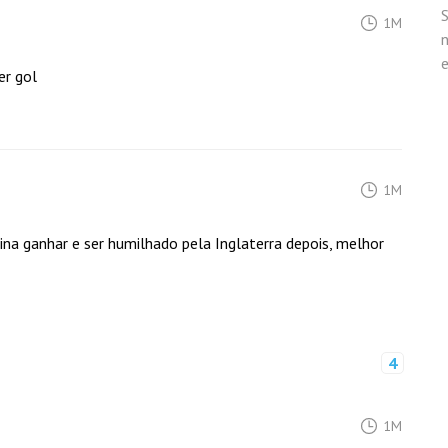
1M
n
er gol
1M
na ganhar e ser humilhado pela Inglaterra depois, melhor
4
1M