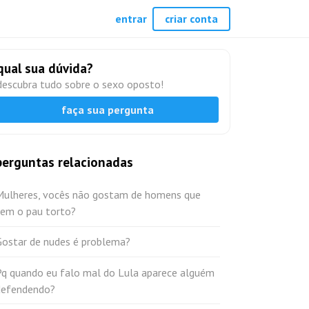
entrar
criar conta
qual sua dúvida?
descubra tudo sobre o sexo oposto!
faça sua pergunta
perguntas relacionadas
Mulheres, vocês não gostam de homens que
tem o pau torto?
Gostar de nudes é problema?
Pq quando eu falo mal do Lula aparece alguém
defendendo?