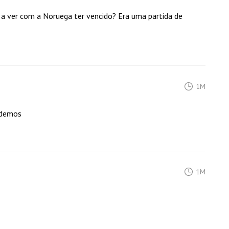
m a ver com a Noruega ter vencido? Era uma partida de
1M
erdemos
1M