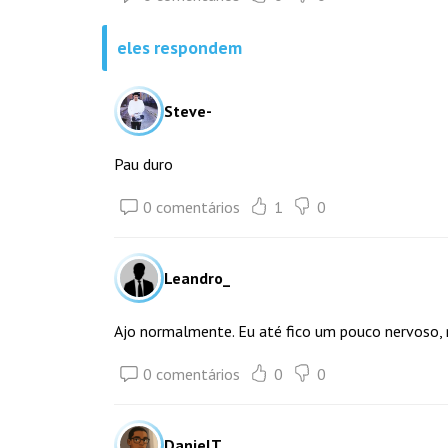
eles respondem
Steve-
Pau duro
0 comentários
1
0
Leandro_
Ajo normalmente. Eu até fico um pouco nervoso, 
0 comentários
0
0
DanielT