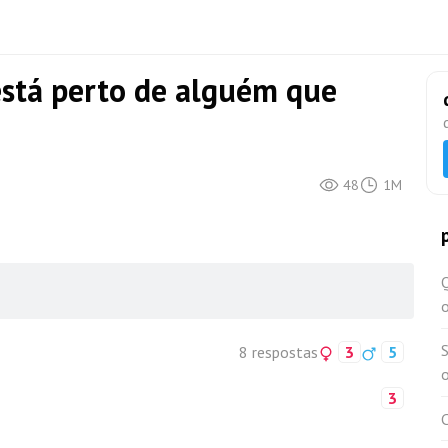
stá perto de alguém que
48
1M
Q
o
8 respostas
3
5
o
3
C