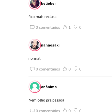
belieber
fico mais reclusa
0 comentários
1
0
nanaosaki
normal
0 comentários
0
0
anônima
Nem olho pra pessoa
0 comentários
0
0