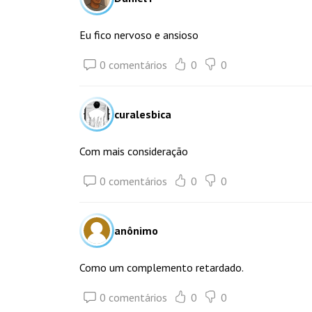
Eu fico nervoso e ansioso
0 comentários
0
0
curalesbica
Com mais consideração
0 comentários
0
0
anônimo
Como um complemento retardado.
0 comentários
0
0