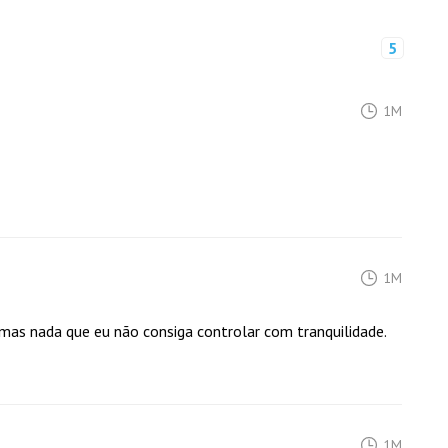
5
1M
1M
mas nada que eu não consiga controlar com tranquilidade.
1M