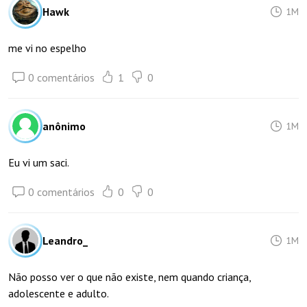
Hawk
1M
me vi no espelho
0 comentários
1
0
anônimo
1M
Eu vi um saci.
0 comentários
0
0
Leandro_
1M
Não posso ver o que não existe, nem quando criança,
adolescente e adulto.