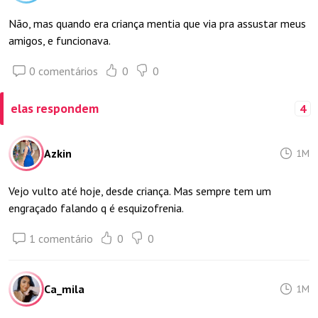
Não, mas quando era criança mentia que via pra assustar meus
amigos, e funcionava.
0 comentários
0
0
elas respondem
4
Azkin
1M
Vejo vulto até hoje, desde criança. Mas sempre tem um
engraçado falando q é esquizofrenia.
1 comentário
0
0
Ca_mila
1M