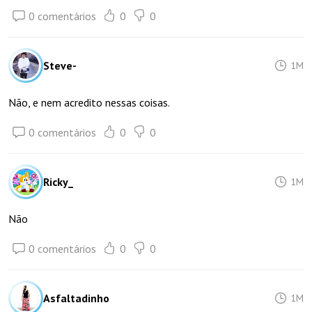
0 comentários
0
0
Steve-
1M
Não, e nem acredito nessas coisas.
0 comentários
0
0
Ricky_
1M
Não
0 comentários
0
0
Asfaltadinho
1M