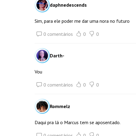
daphnedescends
Sim, para ele poder me dar uma nora no futuro
0 comentários
0
0
Darth-
Vou
0 comentários
0
0
Rommelz
Daqui pra lá o Marcus tem se aposentado.
0 comentários
0
0