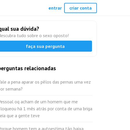
entrar
criar conta
qual sua dúvida?
descubra tudo sobre o sexo oposto!
faça sua pergunta
perguntas relacionadas
ale a pena aparar os pêlos das pernas uma vez
por semana?
Pessoal oq acham de um homem que me
bloqueou há 1 mês atrás por conta de uma briga
eia que a gente teve
Porque homem tem a autoestima tão baixa