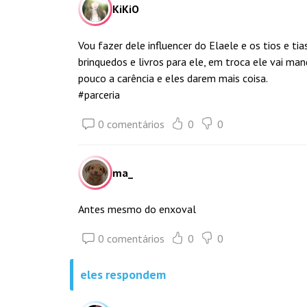
KiKiO
Vou fazer dele influencer do Elaele e os tios e 
brinquedos e livros para ele, em troca ele vai ma
pouco a carência e eles darem mais coisa.
#parceria
0 comentários
0
0
ma_
Antes mesmo do enxoval
0 comentários
0
0
eles respondem