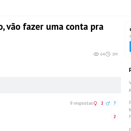
, vão fazer uma conta pra
64
1M
V
9 respostas
2
7
2
f