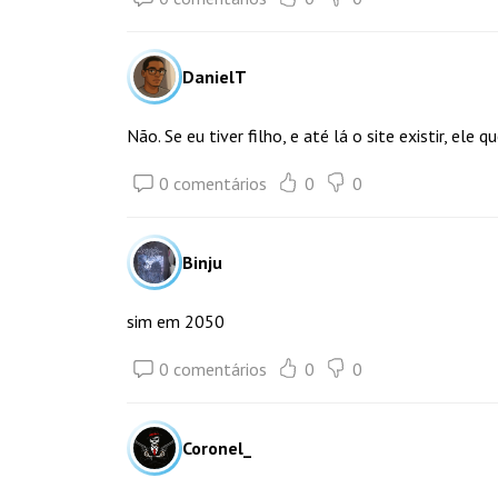
DanielT
Não. Se eu tiver filho, e até lá o site existir, ele
0 comentários
0
0
Binju
sim em 2050
0 comentários
0
0
Coronel_