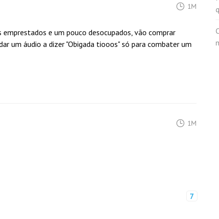
1M
O
tias emprestados e um pouco desocupados, vão comprar
ndar um áudio a dizer "Obigada tiooos" só para combater um
1M
7