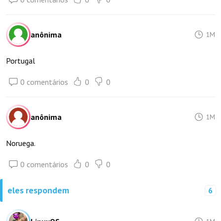
anônima
1M
Portugal
0 comentários
0
0
anônima
1M
Noruega.
0 comentários
0
0
eles respondem
6