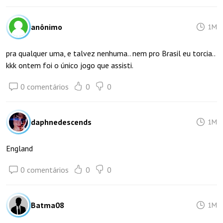
anônimo
1M
pra qualquer uma, e talvez nenhuma.. nem pro Brasil eu torcia..
kkk ontem foi o único jogo que assisti.
0 comentários
0
0
daphnedescends
1M
England
0 comentários
0
0
Batma08
1M