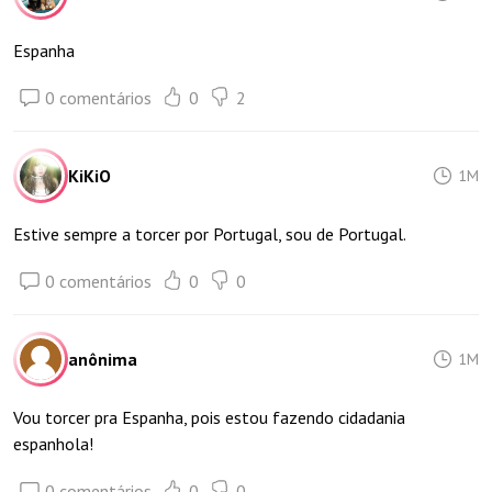
Espanha
0 comentários
0
2
KiKiO
1M
Estive sempre a torcer por Portugal, sou de Portugal.
0 comentários
0
0
anônima
1M
Vou torcer pra Espanha, pois estou fazendo cidadania
espanhola!
0 comentários
0
0