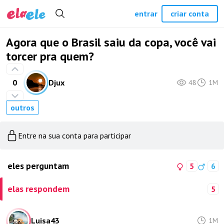
entrar
criar conta
Agora que o Brasil saiu da copa, você vai
torcer pra quem?
0
Djux
48
1M
outros
Entre na sua conta para participar
eles perguntam
5
6
elas respondem
5
Luisa43
1M