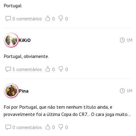
Portugal
0 comentários
0
0
KiKiO
1M
Portugal, obviamente.
5 comentários
0
0
Pina
1M
Foi por Portugal, que não tem nenhum título ainda, e
provavelmente foi a última Copa do CR7... O cara joga muito...
0 comentários
0
0