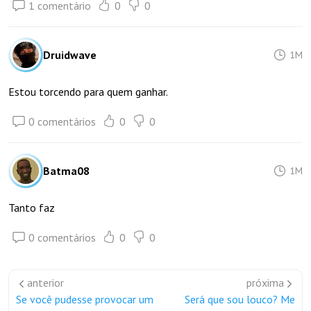
1 comentário
0
0
Druidwave
1M
Estou torcendo para quem ganhar.
0 comentários
0
0
Batma08
1M
Tanto faz
0 comentários
0
0
anterior
próxima
Se você pudesse provocar um
Será que sou louco? Me