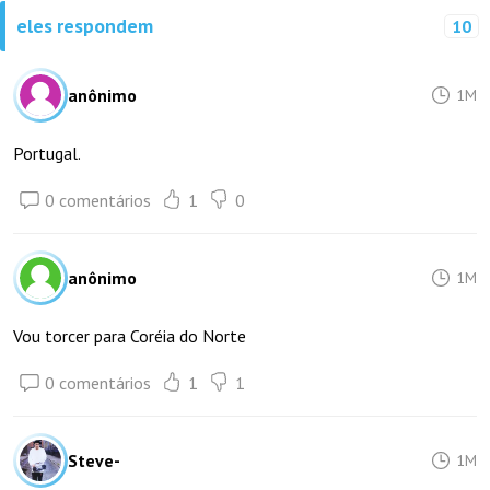
eles respondem
10
anônimo
1M
Portugal.
0 comentários
1
0
anônimo
1M
Vou torcer para Coréia do Norte
0 comentários
1
1
Steve-
1M