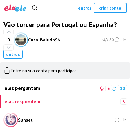
entrar
criar conta
Vão torcer para Portugal ou Espanha?
0
Cuca_Beludo96
80
1M
outros
Entre na sua conta para participar
eles perguntam
3
10
elas respondem
3
Sunset
1M